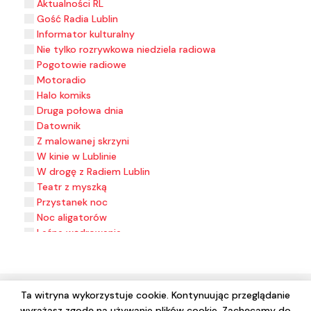
Aktualności RL
Gość Radia Lublin
Informator kulturalny
Nie tylko rozrywkowa niedziela radiowa
Pogotowie radiowe
Motoradio
Halo komiks
Druga połowa dnia
Datownik
Z malowanej skrzyni
W kinie w Lublinie
W drogę z Radiem Lublin
Teatr z myszką
Przystanek noc
Noc aligatorów
Leśne wędrowanie
Koncertowo
Kołowrót
Kalejdoskop regionalny
Hobbici. Z Lubelskiego.
Ta witryna wykorzystuje cookie. Kontynuując przeglądanie
Ekspresem przez historię
wyrażasz zgodę na używanie plików cookie. Zachęcamy do