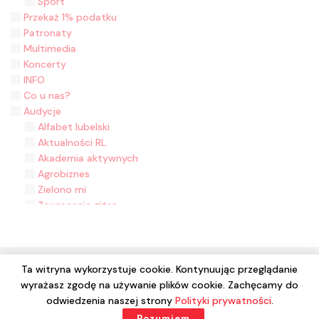
Sport
Przekaż 1% podatku
Patronaty
Multimedia
Koncerty
INFO
Co u nas?
Audycje
Alfabet lubelski
Aktualności RL
Akademia aktywnych
Agrobiznes
Zielono mi
Zawracanie gitar
Zasiane historie
Z malowanej skrzyni
Z folklorem na ty
Wyjęte z kontekstu
Ta witryna wykorzystuje cookie. Kontynuując przeglądanie
Wydział Muzyki
wyrażasz zgodę na używanie plików cookie. Zachęcamy do
© 2024 Wszelkie prawa zastrzeżone. Radio Lublin S.A. w
Wieści z Ziemi Łukowskiej - 2020 rok
odwiedzenia naszej strony
Polityki prywatności
.
likwidacji
W kinie w Lublinie
Rozumiem