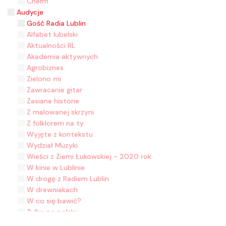
Chełm
Audycje
Gość Radia Lublin
Alfabet lubelski
Aktualności RL
Akademia aktywnych
Agrobiznes
Zielono mi
Zawracanie gitar
Zasiane historie
Z malowanej skrzyni
Z folklorem na ty
Wyjęte z kontekstu
Wydział Muzyki
Wieści z Ziemi Łukowskiej - 2020 rok
W kinie w Lublinie
W drogę z Radiem Lublin
W drewniakach
W co się bawić?
Tylko po polsku
Trele morele