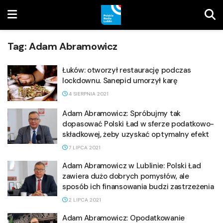
Tag:
Adam Abramowicz
Łuków: otworzył restaurację podczas
lockdownu. Sanepid umorzył karę
4 SIERPNIA 2021
Adam Abramowicz: Spróbujmy tak
dopasować Polski Ład w sferze podatkowo-
składkowej, żeby uzyskać optymalny efekt
7 LIPCA 2021
Adam Abramowicz w Lublinie: Polski Ład
zawiera dużo dobrych pomysłów, ale
sposób ich finansowania budzi zastrzeżenia
2 LIPCA 2021
Adam Abramowicz: Opodatkowanie