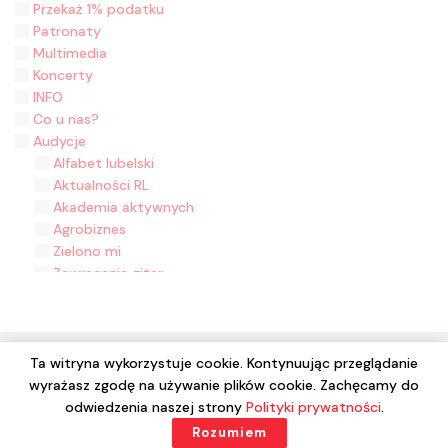
Przekaż 1% podatku
Patronaty
Multimedia
Koncerty
INFO
Co u nas?
Audycje
Alfabet lubelski
Aktualności RL
Akademia aktywnych
Agrobiznes
Zielono mi
Zawracanie gitar
Zasiane historie
Z malowanej skrzyni
Z folklorem na ty
Wyjęte z kontekstu
Ta witryna wykorzystuje cookie. Kontynuując przeglądanie
Wydział Muzyki
wyrażasz zgodę na używanie plików cookie. Zachęcamy do
© 2024 Wszelkie prawa zastrzeżone. Radio Lublin S.A. w
Wieści z Ziemi Łukowskiej - 2020 rok
odwiedzenia naszej strony
Polityki prywatności
.
likwidacji
W kinie w Lublinie
Rozumiem