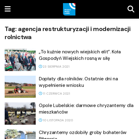
Tag:
agencja restrukturyzacji i modernizacji
rolnictwa
„To kuźnie nowych wiejskich elit”. Koła
Gospodyń Wiejskich rosną w siłę
23 SIERPNIA 2021
Dopłaty dla rolników. Ostatnie dni na
wypełnienie wniosku
11 CZERWCA 2021
Opole Lubelskie: darmowe chryzantemy dla
mieszkańców
10 LISTOPADA 2020
Chryzantemy ozdobiły groby bohaterów
Biłgoraja