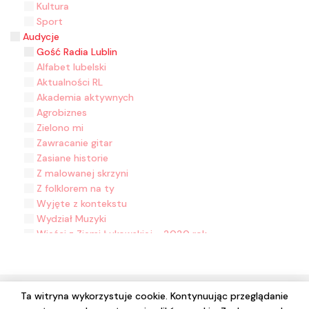
Kultura
Sport
Audycje
Gość Radia Lublin
Alfabet lubelski
Aktualności RL
Akademia aktywnych
Agrobiznes
Zielono mi
Zawracanie gitar
Zasiane historie
Z malowanej skrzyni
Z folklorem na ty
Wyjęte z kontekstu
Wydział Muzyki
Wieści z Ziemi Łukowskiej - 2020 rok
W kinie w Lublinie
W drogę z Radiem Lublin
W drewniakach
W co się bawić?
Ta witryna wykorzystuje cookie. Kontynuując przeglądanie