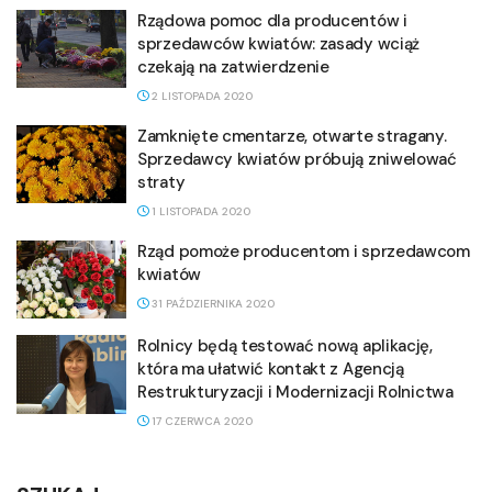
Rządowa pomoc dla producentów i
sprzedawców kwiatów: zasady wciąż
czekają na zatwierdzenie
2 LISTOPADA 2020
Zamknięte cmentarze, otwarte stragany.
Sprzedawcy kwiatów próbują zniwelować
straty
1 LISTOPADA 2020
Rząd pomoże producentom i sprzedawcom
kwiatów
31 PAŹDZIERNIKA 2020
Rolnicy będą testować nową aplikację,
która ma ułatwić kontakt z Agencją
Restrukturyzacji i Modernizacji Rolnictwa
17 CZERWCA 2020