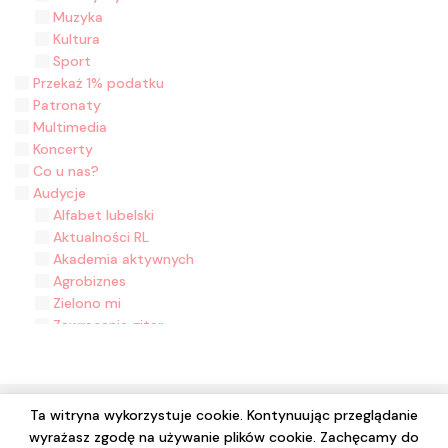
Muzyka
Kultura
Sport
Przekaż 1% podatku
Patronaty
Multimedia
Koncerty
Co u nas?
Audycje
Alfabet lubelski
Aktualności RL
Akademia aktywnych
Agrobiznes
Zielono mi
Zawracanie gitar
Zasiane historie
Z malowanej skrzyni
Z folklorem na ty
Wyjęte z kontekstu
Ta witryna wykorzystuje cookie. Kontynuując przeglądanie
Wydział Muzyki
wyrażasz zgodę na używanie plików cookie. Zachęcamy do