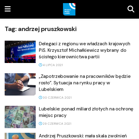
Tag:
andrzej pruszkowski
Delegaci z regionu we władzach krajowych
PiS. Krzysztof Michałkiewicz wybrany do
ścisłego kierownictwa partii
4 LIPCA 2021
„Zapotrzebowanie na pracowników będzie
rosło”. Sytuacja na rynku pracy w
Lubelskiem
30 CZERWCA 2021
Lubelskie: ponad miliard złotych na ochronę
miejsc pracy
29 CZERWCA 2021
Andrzej Pruszkowski: mała skala zwolnień