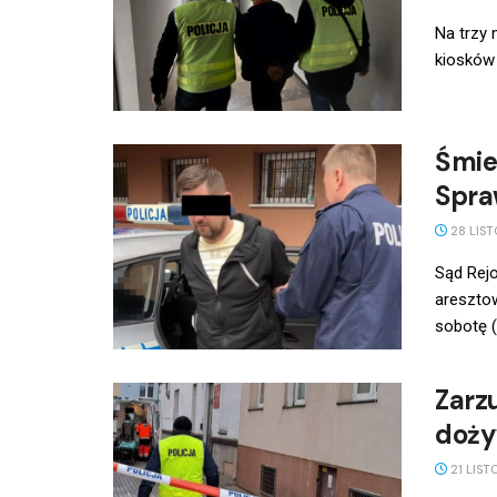
Na trzy 
kiosków 
Śmie
Spra
28 LIST
Sąd Rej
areszto
sobotę (2
Zarzu
doży
21 LIST