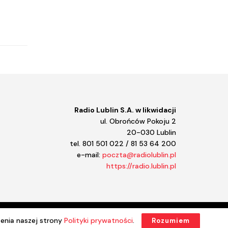
Kulturalne Lubelskie!
Księgarnia
Konwersatorium
Koncertowo
Koncert Radia Lublin
Kołowrót
Kolekcje Sztuki STAROPOLSKIEJ
Klasycznie
Kalkulator
Kalejdoskop regionalny
Radio Lublin S.A. w likwidacji
Jazz a vu
ul. Obrońców Pokoju 2
Jasiek
20-030 Lublin
Jak zainwestować w rolnictwo
tel. 801 501 022 / 81 53 64 200
Instrukcja obsługi domu
e-mail:
poczta@radiolublin.pl
Informator kulturalny
https://radio.lublin.pl
Iga Movie
Hobbici. Z Lubelskiego.
Halo kultura
Halo komiks
Gramy na maxa
enia naszej strony
Polityki prywatności
.
Rozumiem