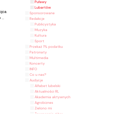
Puławy
Lubartów
jca.
Sponsorowane
...
Redakcje
Publicystyka
Muzyka
Kultura
Sport
Przekaż 1% podatku
Patronaty
Multimedia
Koncerty
INFO
Co u nas?
Audycje
Alfabet lubelski
Aktualności RL
Akademia aktywnych
Agrobiznes
Zielono mi
Zawracanie gitar