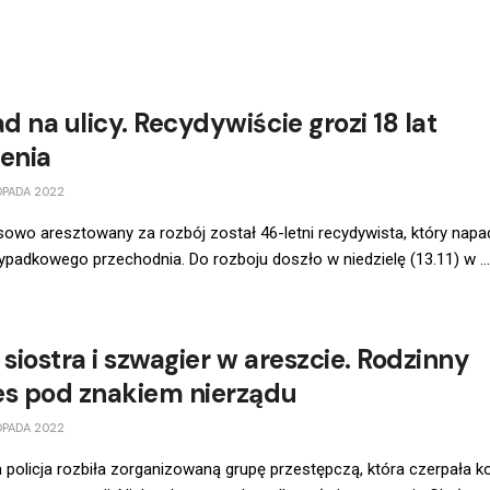
 na ulicy. Recydywiście grozi 18 lat
ienia
OPADA 2022
wo aresztowany za rozbój został 46-letni recydywista, który napa
zypadkowego przechodnia. Do rozboju doszło w niedzielę (13.11) w ...
 siostra i szwagier w areszcie. Rodzinny
es pod znakiem nierządu
OPADA 2022
 policja rozbiła zorganizowaną grupę przestępczą, która czerpała k