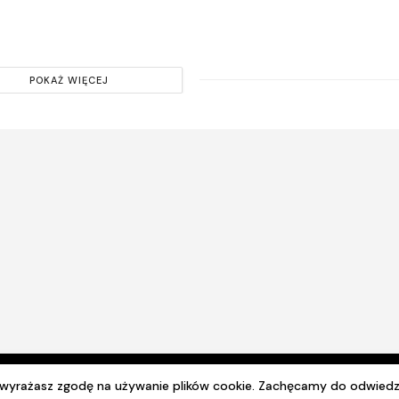
POKAŻ WIĘCEJ
© 2024 Wszelkie prawa zastrzeżone. Radio Lublin S.A. w likwidacji
e wyrażasz zgodę na używanie plików cookie. Zachęcamy do odwiedz