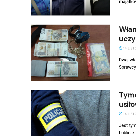
majątkow
Włam
uczy
14 LIST
Dwaj wła
Sprawcy 
Tymc
usił
14 LIST
Jest ty
Lublinie