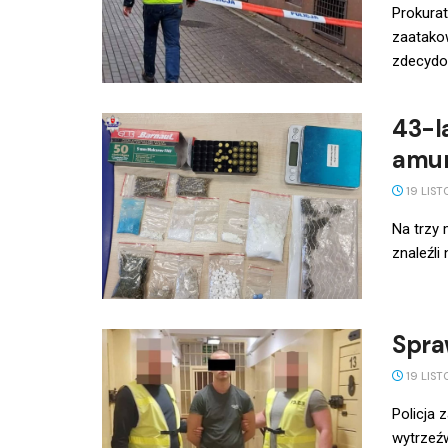
Prokurat
zaatakow
zdecydow
43-la
amun
19 LIST
Na trzy 
znaleźli
Spra
19 LIST
Policja
wytrzeźw