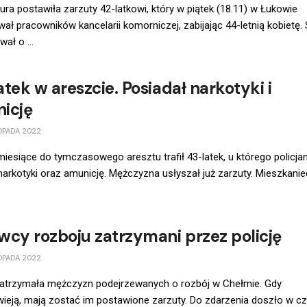
ura postawiła zarzuty 42-latkowi, który w piątek (18.11) w Łukowie
ał pracowników kancelarii komorniczej, zabijając 44-letnią kobietę.
ał o ...
tek w areszcie. Posiadał narkotyki i
icję
OPADA 2022
miesiące do tymczasowego aresztu trafił 43-latek, u którego policjan
 narkotyki oraz amunicję. Mężczyzna usłyszał już zarzuty. Mieszkaniec 
wcy rozboju zatrzymani przez policję
OPADA 2022
 zatrzymała mężczyzn podejrzewanych o rozbój w Chełmie. Gdy
ieją, mają zostać im postawione zarzuty. Do zdarzenia doszło w c