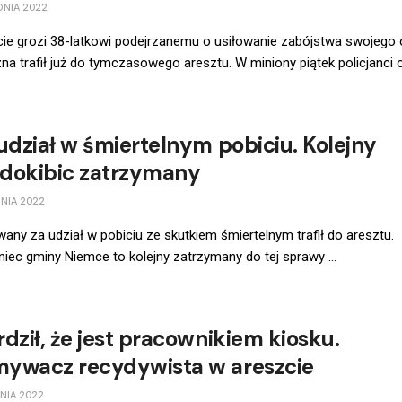
DNIA 2022
e grozi 38-latkowi podejrzanemu o usiłowanie zabójstwa swojego o
a trafił już do tymczasowego aresztu. W miniony piątek policjanci o 
 udział w śmiertelnym pobiciu. Kolejny
dokibic zatrzymany
NIA 2022
any za udział w pobiciu ze skutkiem śmiertelnym trafił do aresztu.
iec gminy Niemce to kolejny zatrzymany do tej sprawy ...
dził, że jest pracownikiem kiosku.
ywacz recydywista w areszcie
NIA 2022