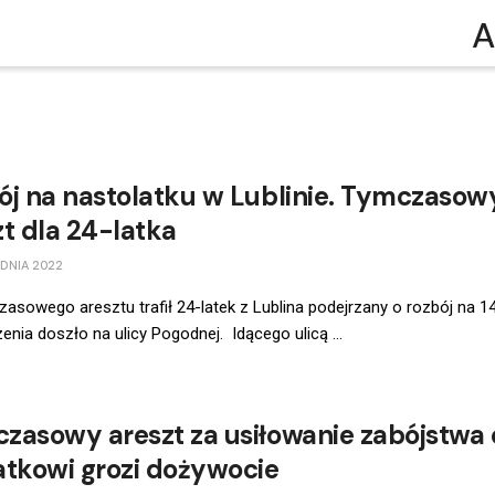
A
ój na nastolatku w Lublinie. Tymczasow
zt dla 24-latka
DNIA 2022
asowego aresztu trafił 24-latek z Lublina podejrzany o rozbój na 14
enia doszło na ulicy Pogodnej. Idącego ulicą ...
zasowy areszt za usiłowanie zabójstwa 
atkowi grozi dożywocie