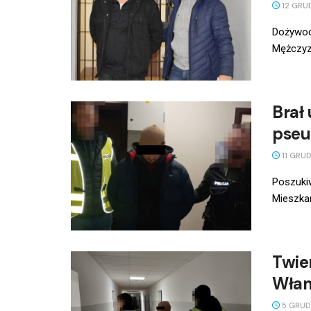
12 GRU
Dożywoci
Mężczyzn
Brał
pseu
11 GRUD
Poszukiw
Mieszkan
Twier
Włam
5 GRUD