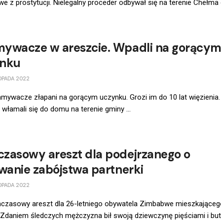
e z prostytucji. Nielegalny proceder odbywał się na terenie Chełma c
ywacze w areszcie. Wpadli na gorący
nku
OPADA 2022
mywacze złapani na gorącym uczynku. Grozi im do 10 lat więzienia.
włamali się do domu na terenie gminy ...
zasowy areszt dla podejrzanego o
owanie zabójstwa partnerki
OPADA 2022
mczasowy areszt dla 26-letniego obywatela Zimbabwe mieszkające
. Zdaniem śledczych mężczyzna bił swoją dziewczynę pięściami i but