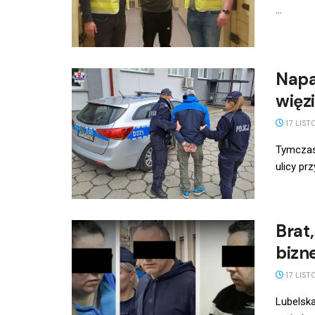
...
Napad
więz
17 LIST
Tymczaso
ulicy pr
Brat,
bizn
17 LIST
Lubelska