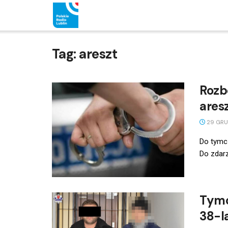
Tag:
areszt
Rozb
ares
29 GRU
Do tymcz
Do zdarz
Tymc
38-l