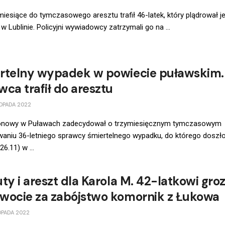
miesiące do tymczasowego aresztu trafił 46-latek, który plądrował j
w Lublinie. Policyjni wywiadowcy zatrzymali go na ...
rtelny wypadek w powiecie puławskim.
wca trafił do aresztu
OPADA 2022
onowy w Puławach zadecydował o trzymiesięcznym tymczasowym
waniu 36-letniego sprawcy śmiertelnego wypadku, do którego doszł
6.11) w ...
ty i areszt dla Karola M. 42-latkowi groz
wocie za zabójstwo komornik z Łukowa
OPADA 2022