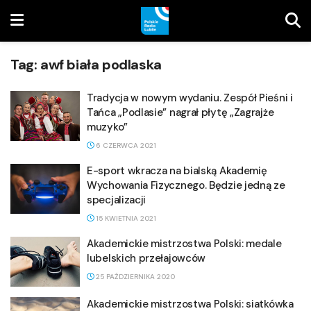
Tag:
awf biała podlaska
Tradycja w nowym wydaniu. Zespół Pieśni i
Tańca „Podlasie” nagrał płytę „Zagrajże
muzyko”
6 CZERWCA 2021
E-sport wkracza na bialską Akademię
Wychowania Fizycznego. Będzie jedną ze
specjalizacji
15 KWIETNIA 2021
Akademickie mistrzostwa Polski: medale
lubelskich przełajowców
25 PAŹDZIERNIKA 2020
Akademickie mistrzostwa Polski: siatkówka