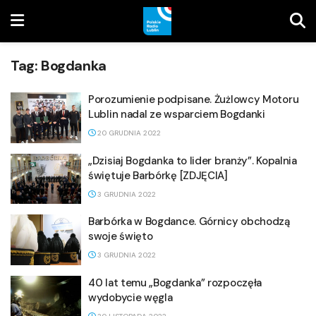
Tag:
Bogdanka
Porozumienie podpisane. Żużlowcy Motoru
Lublin nadal ze wsparciem Bogdanki
20 GRUDNIA 2022
„Dzisiaj Bogdanka to lider branży”. Kopalnia
świętuje Barbórkę [ZDJĘCIA]
3 GRUDNIA 2022
Barbórka w Bogdance. Górnicy obchodzą
swoje święto
3 GRUDNIA 2022
40 lat temu „Bogdanka” rozpoczęła
wydobycie węgla