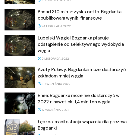
30 LISTOPADA 2022
Ponad 310 mln zł zysku netto. Bogdanka
opublikowała wyniki finansowe
24 LISTOPADA 2022
Lubelski Węgiel Bogdanka planuje
odstąpienie od selektywnego wydobycia
węgla
9 LISTOPADA 2022
Azoty Puławy: Bogdanka może dostarczyć
zakładom mniej węgla
30 WRZEŚNIA 2022
Enea: Bogdanka może nie dostarczyć w
2022 r. nawet ok. 1,4 mln ton węgla
17 WRZEŚNIA 2022
Łęczna: manifestacja wsparcia dla prezesa
Bogdanki