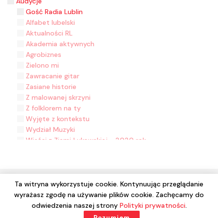
Audycje
Gość Radia Lublin
Alfabet lubelski
Aktualności RL
Akademia aktywnych
Agrobiznes
Zielono mi
Zawracanie gitar
Zasiane historie
Z malowanej skrzyni
Z folklorem na ty
Wyjęte z kontekstu
Wydział Muzyki
Wieści z Ziemi Łukowskiej - 2020 rok
W kinie w Lublinie
W drogę z Radiem Lublin
W drewniakach
W co się bawić?
Ta witryna wykorzystuje cookie. Kontynuując przeglądanie
Tylko po polsku
wyrażasz zgodę na używanie plików cookie. Zachęcamy do
© 2024 Wszelkie prawa zastrzeżone. Radio Lublin S.A. w
Trele morele
odwiedzenia naszej strony
Polityki prywatności
.
likwidacji
Teatr z myszką
Rozumiem