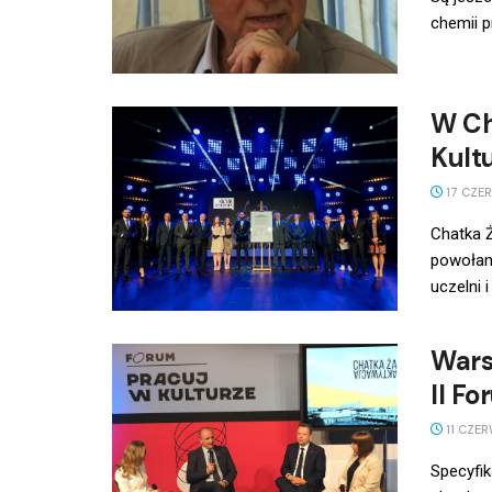
chemii p
W Ch
Kult
17 CZE
Chatka Ż
powołani
uczelni i .
Wars
II F
11 CZER
Specyfik