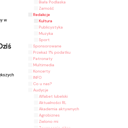
Biała Podlaska
Zamość
Redakcje
ny w
Kultura
Publicystyka
Muzyka
Sport
Dziś
Sponsorowane
Przekaż 1% podatku
Patronaty
Multimedia
Koncerty
iększych
INFO
Co u nas?
Audycje
Alfabet lubelski
Aktualności RL
Akademia aktywnych
Agrobiznes
Zielono mi
Zawracanie gitar