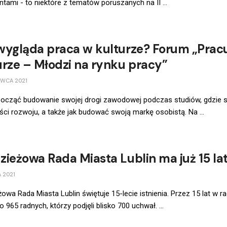
tami - to niektóre z tematów poruszanych na II ...
wygląda praca w kulturze? Forum „Prac
urze – Młodzi na rynku pracy”
RWCA 2021
począć budowanie swojej drogi zawodowej podczas studiów, gdzie 
ci rozwoju, a także jak budować swoją markę osobistą. Na ...
zieżowa Rada Miasta Lublin ma już 15 la
 2021
owa Rada Miasta Lublin świętuje 15-lecie istnienia. Przez 15 lat w ra
o 965 radnych, którzy podjęli blisko 700 uchwał. ...