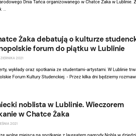
arodowego Dnia Tańca organizowanego w Chatce Żaka w Lublinie.
 ...
atce Żaka debatują o kulturze studenck
nopolskie forum do piątku w Lublinie
ZIERNIKA 2021
rty, wykłady oraz spotkania ze studentami-artystami. W Lublinie trw
lskie Forum Kultury Studenckiej. - Przez kilka dni będziemy rozmawia
iecki noblista w Lublinie. Wieczorem
kanie w Chatce Żaka
EŚNIA 2021
ze wolne miejsca na spotkanie z laureatem nagrody Nobla w dziedzi