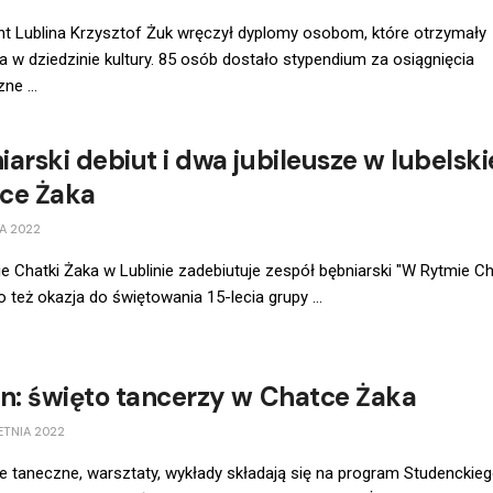
nt Lublina Krzysztof Żuk wręczył dyplomy osobom, które otrzymały
a w dziedzinie kultury. 85 osób dostało stypendium za osiągnięcia
ne ...
arski debiut i dwa jubileusze w lubelski
ce Żaka
A 2022
e Chatki Żaka w Lublinie zadebiutuje zespół bębniarski "W Rytmie Cha
o też okazja do świętowania 15-lecia grupy ...
in: święto tancerzy w Chatce Żaka
ETNIA 2022
e taneczne, warsztaty, wykłady składają się na program Studenckie