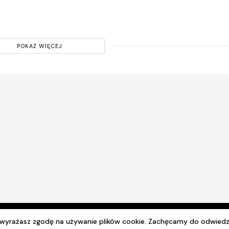
POKAŻ WIĘCEJ
© 2024 Wszelkie prawa zastrzeżone. Radio Lublin S.A. w likwidacji
e wyrażasz zgodę na używanie plików cookie. Zachęcamy do odwiedz