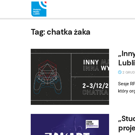
Tag:
chatka żaka
„Inny
Lubli
2 GRUD
Sesje RP
który or
„Stu
proj