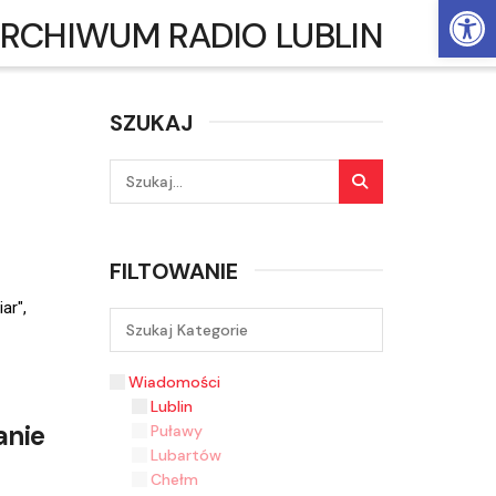
Ot
RCHIWUM RADIO LUBLIN
SZUKAJ
FILTOWANIE
ar",
Wiadomości
Lublin
anie
Puławy
Lubartów
Chełm