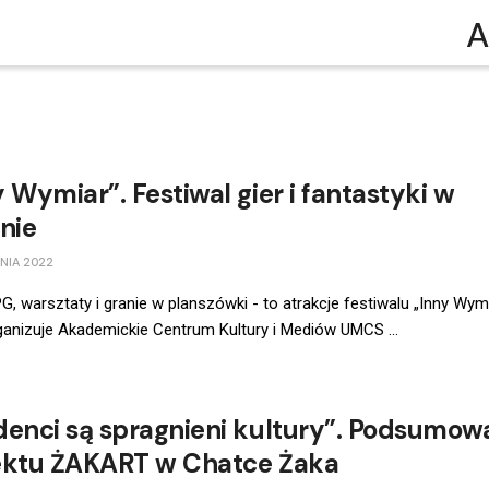
A
 Wymiar”. Festiwal gier i fantastyki w
nie
NIA 2022
G, warsztaty i granie w planszówki - to atrakcje festiwalu „Inny Wymi
ganizuje Akademickie Centrum Kultury i Mediów UMCS ...
denci są spragnieni kultury”. Podsumow
ektu ŻAKART w Chatce Żaka