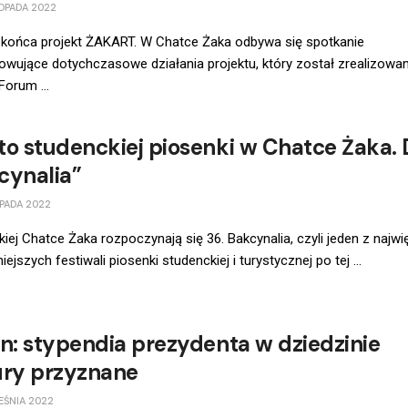
OPADA 2022
 końca projekt ŻAKART. W Chatce Żaka odbywa się spotkanie
wujące dotychczasowe działania projektu, który został zrealizowa
orum ...
to studenckiej piosenki w Chatce Żaka. 
cynalia”
PADA 2022
kiej Chatce Żaka rozpoczynają się 36. Bakcynalia, czyli jeden z najw
iejszych festiwali piosenki studenckiej i turystycznej po tej ...
in: stypendia prezydenta w dziedzinie
ury przyznane
EŚNIA 2022