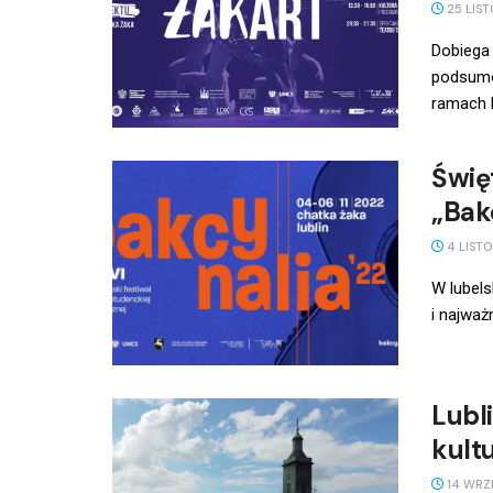
25 LIST
Dobiega
podsumo
ramach F
Świę
„Bak
4 LISTO
W lubels
i najważn
Lubl
kult
14 WRZ