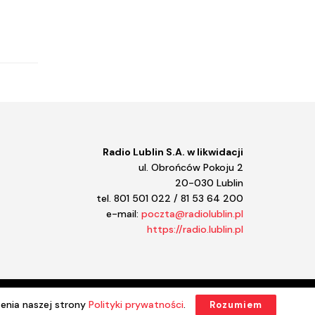
Kulturalne Lubelskie!
Księgarnia
Konwersatorium
Koncertowo
Koncert Radia Lublin
Kołowrót
Kolekcje Sztuki STAROPOLSKIEJ
Klasycznie
Kalkulator
Kalejdoskop regionalny
Radio Lublin S.A. w likwidacji
Jazz a vu
ul. Obrońców Pokoju 2
Jasiek
20-030 Lublin
Jak zainwestować w rolnictwo
tel. 801 501 022 / 81 53 64 200
Instrukcja obsługi domu
e-mail:
poczta@radiolublin.pl
Informator kulturalny
https://radio.lublin.pl
Iga Movie
Hobbici. Z Lubelskiego.
Halo kultura
Halo komiks
Gramy na maxa
enia naszej strony
Polityki prywatności
.
Rozumiem