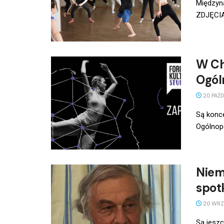
Międzyn
ZDJĘCIA:
W Ch
Ogól
20 PAŹD
Są konce
Ogólnopo
Niem
spot
20 WRZ
Są jeszc