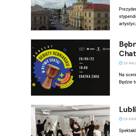
Prezyde
stypendi
artystycz
Bębni
Chat
26 MAJ
Na sceni
Będzie t
Lubl
29 KWI
Spektakl