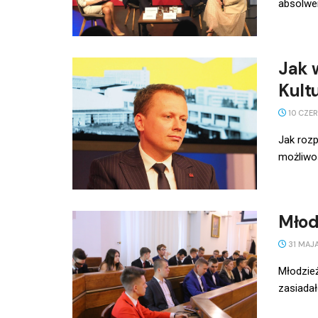
absolwen
Jak 
Kult
10 CZE
Jak roz
możliwoś
Młod
31 MAJA
Młodzież
zasiadał