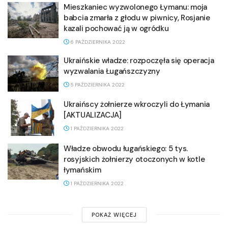
Mieszkaniec wyzwolonego Łymanu: moja
babcia zmarła z głodu w piwnicy, Rosjanie
kazali pochować ją w ogródku
6 PAŹDZIERNIKA 2022
Ukraińskie władze: rozpoczęła się operacja
wyzwalania Ługańszczyzny
5 PAŹDZIERNIKA 2022
Ukraińscy żołnierze wkroczyli do Łymania
[AKTUALIZACJA]
1 PAŹDZIERNIKA 2022
Władze obwodu ługańskiego: 5 tys.
rosyjskich żołnierzy otoczonych w kotle
łymańskim
1 PAŹDZIERNIKA 2022
POKAŻ WIĘCEJ