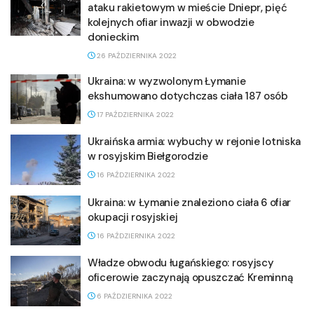
ataku rakietowym w mieście Dniepr, pięć
kolejnych ofiar inwazji w obwodzie
donieckim
26 PAŹDZIERNIKA 2022
Ukraina: w wyzwolonym Łymanie
ekshumowano dotychczas ciała 187 osób
17 PAŹDZIERNIKA 2022
Ukraińska armia: wybuchy w rejonie lotniska
w rosyjskim Biełgorodzie
16 PAŹDZIERNIKA 2022
Ukraina: w Łymanie znaleziono ciała 6 ofiar
okupacji rosyjskiej
16 PAŹDZIERNIKA 2022
Władze obwodu ługańskiego: rosyjscy
oficerowie zaczynają opuszczać Kreminną
6 PAŹDZIERNIKA 2022