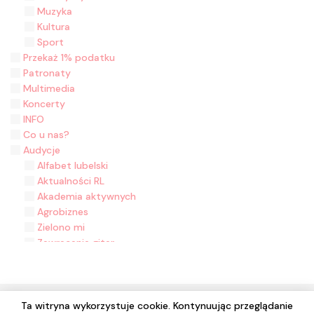
Muzyka
Kultura
Sport
Przekaż 1% podatku
Patronaty
Multimedia
Koncerty
INFO
Co u nas?
Audycje
Alfabet lubelski
Aktualności RL
Akademia aktywnych
Agrobiznes
Zielono mi
Zawracanie gitar
Zasiane historie
Z malowanej skrzyni
Z folklorem na ty
Wyjęte z kontekstu
Ta witryna wykorzystuje cookie. Kontynuując przeglądanie