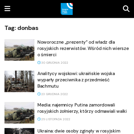
Tag:
donbas
Noworoczne „prezenty” od władz dla
rosyjskich rezerwistów. Wśród nich wiersze
o śmierci
30 GRUDNIA 2022
Analitycy wojskowi: ukraińskie wojska
wyparły przeciwnika z przedmieść
Bachmutu
23 GRUDNIA 2022
Media: najemnicy Putina zamordowali
rosyjskich żołnierzy, którzy odmawiali walki
25 LISTOPADA 2022
Ukraina: dwie osoby zginęły w rosyjskim