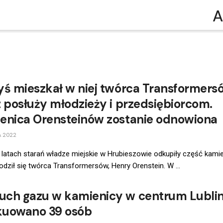
A
yś mieszkał w niej twórca Transformers
z posłuży młodzieży i przedsiębiorcom.
enica Orensteinów zostanie odnowiona
A 2022
 latach starań władze miejskie w Hrubieszowie odkupiły część kamie
rodził się twórca Transformersów, Henry Orenstein. W ...
ch gazu w kamienicy w centrum Lublin
uowano 39 osób