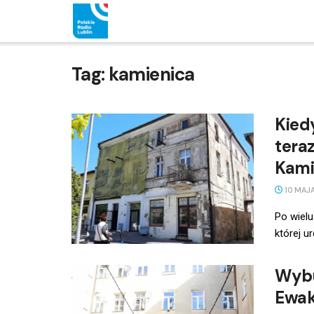
Tag:
kamienica
Kied
tera
Kami
10 MAJ
Po wielu
której u
Wybu
Ewak