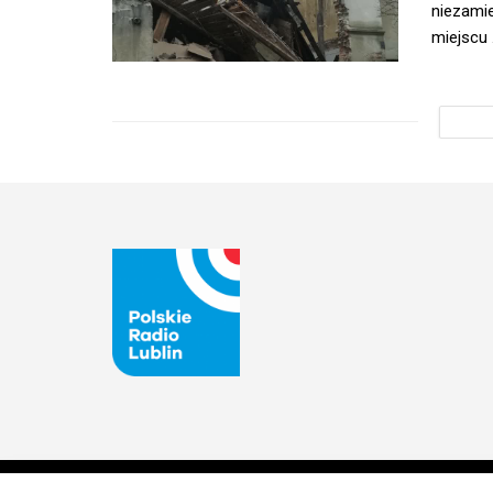
niezamie
miejscu .