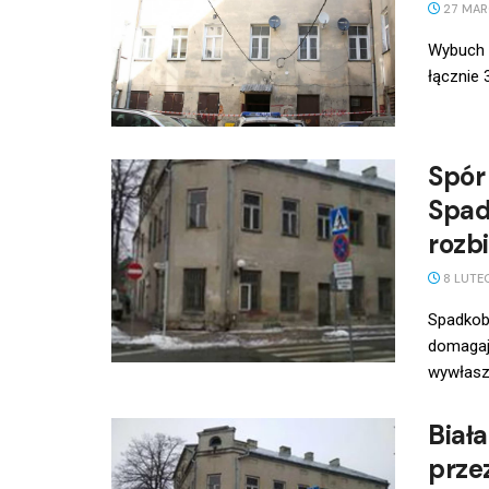
27 MAR
Wybuch g
łącznie 
Spór 
Spadk
rozbi
8 LUTE
Spadkobi
domagają
wywłaszc
Biał
prze