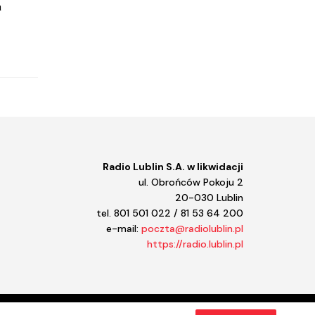
a
Kulturalne Lubelskie!
Księgarnia
Konwersatorium
Koncertowo
Koncert Radia Lublin
Kołowrót
Kolekcje Sztuki STAROPOLSKIEJ
Klasycznie
Kalkulator
Kalejdoskop regionalny
Jazz a vu
Radio Lublin S.A. w likwidacji
Jasiek
ul. Obrońców Pokoju 2
Jak zainwestować w rolnictwo
20-030 Lublin
Instrukcja obsługi domu
tel. 801 501 022 / 81 53 64 200
Informator kulturalny
e-mail:
poczta@radiolublin.pl
Iga Movie
https://radio.lublin.pl
Hobbici. Z Lubelskiego.
Halo kultura
Halo komiks
Gramy na maxa