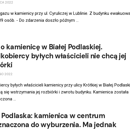
CA 2022
azu w kamienicy przy ul. Cyruliczej w Lublinie. Z budynku ewakuow
39 osób. - Do zdarzenia doszło późnym ...
o kamienicę w Białej Podlaskiej.
obiercy byłych właścicieli nie chcą jej
órki
GO 2022
ercy byłych właścicieli kamienicy przy ulicy Krótkiej w Białej Podlaski
 się wstrzymania jej rozbiórki i zwrotu budynku. Kamienica została
zona ...
a Podlaska: kamienica w centrum
znaczona do wyburzenia. Ma jednak