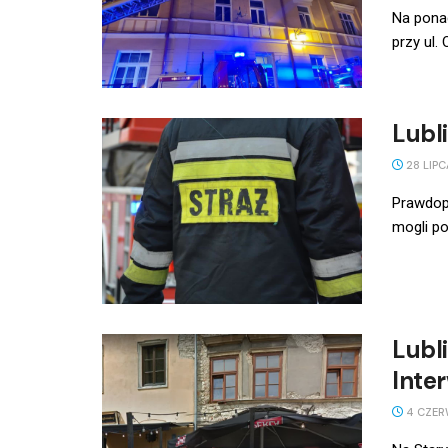
Na ponad
przy ul. 
Lubl
28 LIPC
Prawdopo
mogli po
Lubl
Inte
4 CZER