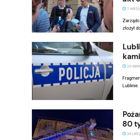
7 WRZEŚ
Zarządca
złożył d
Lubl
kami
20 SIER
Fragment
Lublinie
Poża
80 t
30 LIPC