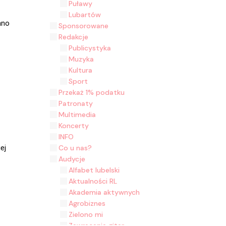
Puławy
Lubartów
ano
Sponsorowane
Redakcje
Publicystyka
Muzyka
Kultura
Sport
Przekaż 1% podatku
Patronaty
Multimedia
Koncerty
INFO
ej
Co u nas?
Audycje
Alfabet lubelski
Aktualności RL
Akademia aktywnych
Agrobiznes
Zielono mi
Zawracanie gitar