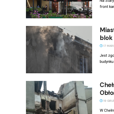
Na Stary
front ka
Mias
blok
17 MAR
Jest zg
budynku 
Cheł
Obło
19 GRU
W Chełmi