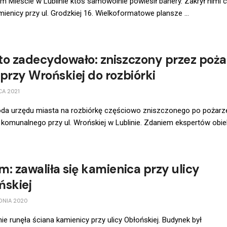
m Mieście w Lublinie ktoś samowolnie powiesił banery. Zakrył nimi c
mienicy przy ul. Grodzkiej 16. Wielkoformatowe plansze ...
to zadecydowało: zniszczony przez poża
 przy Wrońskiej do rozbiórki
CA 2021
oda urzędu miasta na rozbiórkę częściowo zniszczonego po pożarz
komunalnego przy ul. Wrońskiej w Lublinie. Zdaniem ekspertów obiekt
m: zawaliła się kamienica przy ulicy
ńskiej
DNIA 2020
e runęła ściana kamienicy przy ulicy Obłońskiej. Budynek był