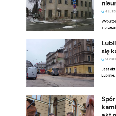
nieu
4 LUTE
Wyburze
z przezn
Lubl
się 
14 GRUD
Jest akt
Lublinie
Spór
kami
akt 