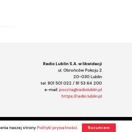
Kulturalne Lubelskie!
Księgarnia
Konwersatorium
Koncertowo
Koncert Radia Lublin
Kołowrót
Kolekcje Sztuki STAROPOLSKIEJ
Klasycznie
Kalkulator
Kalejdoskop regionalny
Radio Lublin S.A. w likwidacji
Jazz a vu
ul. Obrońców Pokoju 2
Jasiek
20-030 Lublin
Jak zainwestować w rolnictwo
tel. 801 501 022 / 81 53 64 200
Instrukcja obsługi domu
e-mail:
poczta@radiolublin.pl
Informator kulturalny
https://radio.lublin.pl
Iga Movie
Hobbici. Z Lubelskiego.
Halo kultura
Halo komiks
Gramy na maxa
enia naszej strony
Polityki prywatności
.
Rozumiem