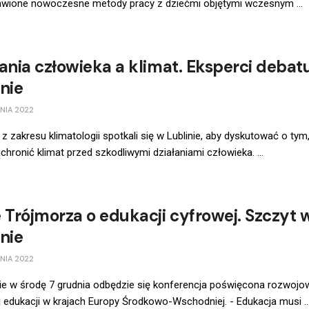
awione nowoczesne metody pracy z dziećmi objętymi wczesnym ...
łania człowieka a klimat. Eksperci debat
nie
NIA 2022
 z zakresu klimatologii spotkali się w Lublinie, aby dyskutować o tym,
hronić klimat przed szkodliwymi działaniami człowieka. ...
e Trójmorza o edukacji cyfrowej. Szczyt 
nie
NIA 2022
ie w środę 7 grudnia odbędzie się konferencja poświęcona rozwojo
 edukacji w krajach Europy Środkowo-Wschodniej. - Edukacja musi ..