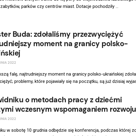
abytków, parków czy centrów miast. Dotacje pochodziły ...
ster Buda: zdołaliśmy przezwyciężyć
rudniejszy moment na granicy polsko-
ńskiej
DNIA 2022
kszą falę, najtrudniejszy moment na granicy polsko-ukraińskiej zdoł
iężyć; problemy, które pojawiały się na początku, są już dzisiaj wyjaś
idniku o metodach pracy z dziećmi
tymi wczesnym wspomaganiem rozwoj
DNIA 2022
ku w sobotę 10 grudnia odbędzie się konferencja, podczas której z