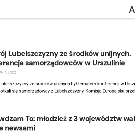
A
ój Lubelszczyzny ze środków unijnych.
erencja samorządowców w Urszulinie
DNIA 2022
ubelszczyzny ze środków unijnych był tematem konferencji w Urszul
potkali się samorządowcy z Lubelszczyzny. Komisja Europejska prze
wdzam To: młodzież z 3 województw wa
ke newsami