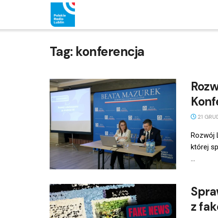
Tag:
konferencja
Rozw
Konf
21 GRU
Rozwój L
której s
...
Spra
z fa