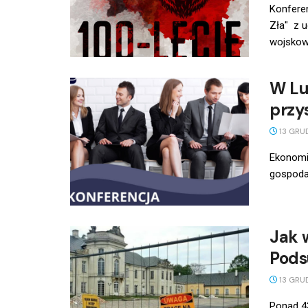
Konferen
Zła" z u
wojskowo
W Lu
przy
13 GRU
Ekonomiś
gospodar
Jak 
Pods
13 GRU
Ponad 43