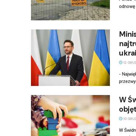
odnowę z
Mini
najt
ukrai
12 GRU
- Najwię
przezwyc
W Św
obję
10 GRU
W Świdni