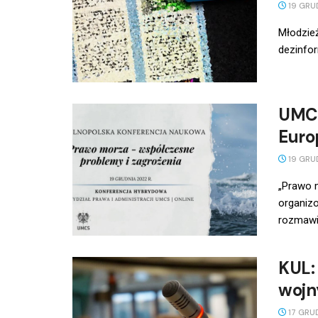
19 GRU
Młodzież
dezinfor
UMCS
Euro
19 GRU
„Prawo m
organiz
rozmawia
KUL: 
wojn
17 GRU