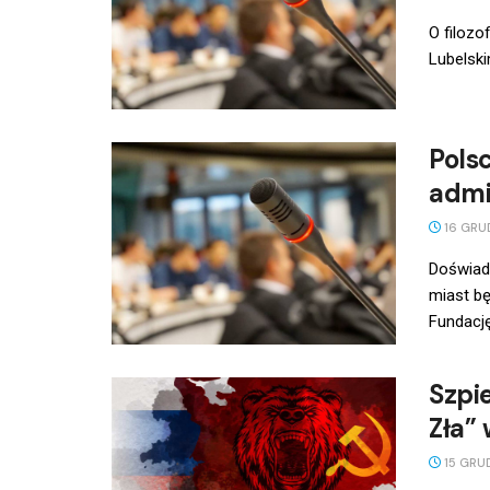
O filozo
Lubelski
Pols
admin
16 GRU
Doświadc
miast b
Fundację
Szpi
Zła” 
15 GRU