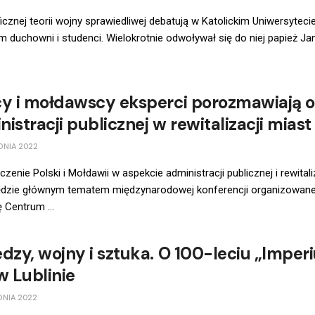
ficznej teorii wojny sprawiedliwej debatują w Katolickim Uniwersyteci
m duchowni i studenci. Wielokrotnie odwoływał się do niej papież Jan 
cy i mołdawscy eksperci porozmawiają o 
istracji publicznej w rewitalizacji miast
DNIA 2022
zenie Polski i Mołdawii w aspekcie administracji publicznej i rewitali
ędzie głównym tematem międzynarodowej konferencji organizowane
 Centrum ...
edzy, wojny i sztuka. O 100-leciu „Impe
w Lublinie
DNIA 2022