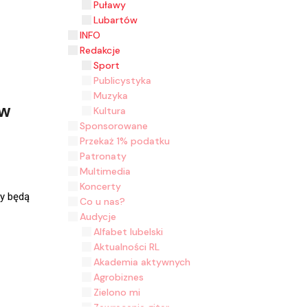
Puławy
Lubartów
INFO
Redakcje
Sport
Publicystyka
Muzyka
 w
Kultura
Sponsorowane
Przekaż 1% podatku
Patronaty
Multimedia
Koncerty
y będą
Co u nas?
Audycje
Alfabet lubelski
Aktualności RL
Akademia aktywnych
Agrobiznes
Zielono mi
Zawracanie gitar