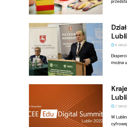
przedst
Dzia
Lubli
8 GRUD
Eksperci
można uc
Kraj
Lubli
7 GRUD
W Lublin
cyfrowej