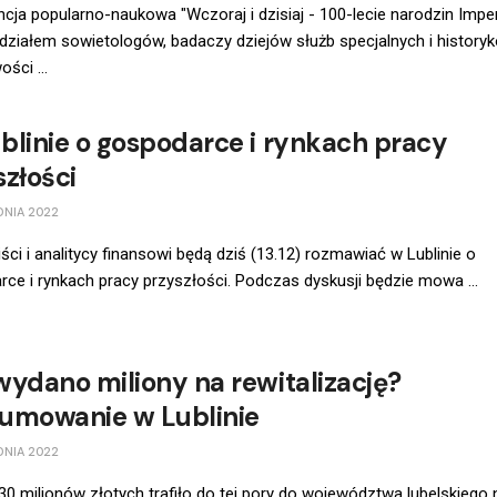
cja popularno-naukowa "Wczoraj i dzisiaj - 100-lecie narodzin Impe
działem sowietologów, badaczy dziejów służb specjalnych i history
ści ...
blinie o gospodarce i rynkach pracy
szłości
DNIA 2022
ci i analitycy finansowi będą dziś (13.12) rozmawiać w Lublinie o
ce i rynkach pracy przyszłości. Podczas dyskusji będzie mowa ...
wydano miliony na rewitalizację?
umowanie w Lublinie
DNIA 2022
0 milionów złotych trafiło do tej pory do województwa lubelskiego 