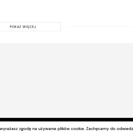
POKAŻ WIĘCEJ
© 2024 Wszelkie prawa zastrzeżone. Radio Lublin S.A. w likwidacji
e wyrażasz zgodę na używanie plików cookie. Zachęcamy do odwiedz