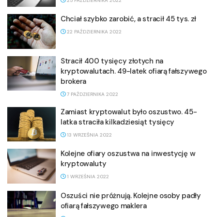
25 PAŹDZIERNIKA 2022
Chciał szybko zarobić, a stracił 45 tys. zł
22 PAŹDZIERNIKA 2022
Stracił 400 tysięcy złotych na
kryptowalutach. 49-latek ofiarą fałszywego
brokera
7 PAŹDZIERNIKA 2022
Zamiast kryptowalut było oszustwo. 45-
latka straciła kilkadziesiąt tysięcy
13 WRZEŚNIA 2022
Kolejne ofiary oszustwa na inwestycję w
kryptowaluty
1 WRZEŚNIA 2022
Oszuści nie próżnują. Kolejne osoby padły
ofiarą fałszywego maklera