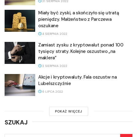
31 SIERPNIA 2022
Miały być zyski, a skończyło się utratą
pieniędzy. Małżeństwo z Parczewa
oszukane
4 SIERPNIA 2022
Zamiast zysku z kryptowalut ponad 100
tysięcy straty. Kolejne oszustwo „na
maklera”
3 SIERPNIA 2022
Akcje i kryptowaluty. Fala oszustw na
Lubelszczyźnie
6 LIPCA 2022
POKAŻ WIĘCEJ
SZUKAJ