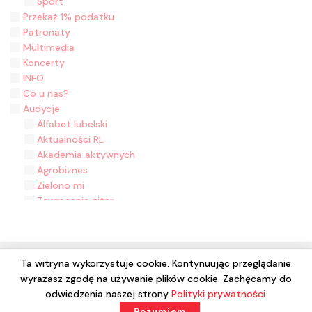
Sport
Przekaż 1% podatku
Patronaty
Multimedia
Koncerty
INFO
Co u nas?
Audycje
Alfabet lubelski
Aktualności RL
Akademia aktywnych
Agrobiznes
Zielono mi
Zawracanie gitar
Zasiane historie
Z malowanej skrzyni
Z folklorem na ty
Wyjęte z kontekstu
Ta witryna wykorzystuje cookie. Kontynuując przeglądanie
Wydział Muzyki
wyrażasz zgodę na używanie plików cookie. Zachęcamy do
© 2024 Wszelkie prawa zastrzeżone. Radio Lublin S.A. w
Wieści z Ziemi Łukowskiej - 2020 rok
odwiedzenia naszej strony
Polityki prywatności
.
likwidacji
W kinie w Lublinie
Rozumiem