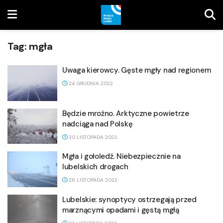
Tag:
mgła
Uwaga kierowcy. Gęste mgły nad regionem
24 GRUDNIA 2022
Będzie mroźno. Arktyczne powietrze
nadciąga nad Polskę
30 LISTOPADA 2022
Mgła i gołoledź. Niebezpiecznie na
lubelskich drogach
26 LISTOPADA 2022
Lubelskie: synoptycy ostrzegają przed
marznącymi opadami i gęstą mgłą