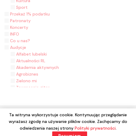
Kultura
Sport
Przekaż 1% podatku
Patronaty
Koncerty
INFO
Co u nas?
Audycje
Alfabet lubelski
Aktualności RL
Akademia aktywnych
Agrobiznes
Zielono mi
Zawracanie gitar
Zasiane historie
Z malowanej skrzyni
Z folklorem na ty
Wyjęte z kontekstu
Ta witryna wykorzystuje cookie. Kontynuując przeglądanie
Wydział Muzyki
wyrażasz zgodę na używanie plików cookie. Zachęcamy do
© 2024 Wszelkie prawa zastrzeżone. Radio Lublin S.A. w
Wieści z Ziemi Łukowskiej - 2020 rok
odwiedzenia naszej strony
Polityki prywatności
.
likwidacji
W kinie w Lublinie
Rozumiem