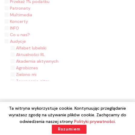
Przekaż 1% podatku
Patronaty
Multimedia
Koncerty
INFO
Co u nas?
Audycje
Alfabet lubelski
Aktualności RL
Akademia aktywnych
Agrobiznes
Zielono mi
Zawracanie gitar
Zasiane historie
Z malowanej skrzyni
Z folklorem na ty
Wyjęte z kontekstu
Ta witryna wykorzystuje cookie. Kontynuując przeglądanie
Wydział Muzyki
wyrażasz zgodę na używanie plików cookie. Zachęcamy do
© 2024 Wszelkie prawa zastrzeżone. Radio Lublin S.A. w
Wieści z Ziemi Łukowskiej - 2020 rok
odwiedzenia naszej strony
Polityki prywatności
.
likwidacji
W kinie w Lublinie
Rozumiem
W drogę z Radiem Lublin