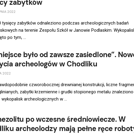
ęcy zabytków
PNIA 2022
40 tysięcy zabytków odnaleziono podczas archeologicznych badań
iskowych na terenie Zespołu Szkół w Janowie Podlaskim. Wykopalis
to po tym, ...
miejsce było od zawsze zasiedlone”. Now
ycia archeologów w Chodliku
A 2022
awdopodobnie czworobocznej drewnianej konstrukcji, liczne fragme
linianych, zabytki krzemienne i grudki stopionego metalu znaleziono
wykopalisk archeologicznych w ...
ezolitu po wczesne średniowiecze. W
liku archeolodzy mają pełne ręce robot