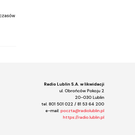
Kulturalne Lubelskie!
Księgarnia
z czasów
Konwersatorium
Koncertowo
Koncert Radia Lublin
Kołowrót
Kolekcje Sztuki STAROPOLSKIEJ
Klasycznie
Kalkulator
Kalejdoskop regionalny
Jazz a vu
Jasiek
Jak zainwestować w rolnictwo
Radio Lublin S.A. w likwidacji
Instrukcja obsługi domu
ul. Obrońców Pokoju 2
Informator kulturalny
20-030 Lublin
Iga Movie
tel. 801 501 022 / 81 53 64 200
Hobbici. Z Lubelskiego.
e-mail:
poczta@radiolublin.pl
Halo kultura
https://radio.lublin.pl
Halo komiks
Gramy na maxa