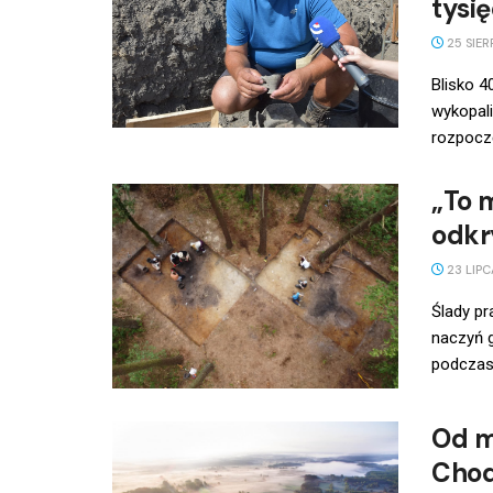
tysi
25 SIER
Blisko 
wykopal
rozpoczę
„To 
odkr
23 LIPC
Ślady pr
naczyń g
podczas 
Od m
Chod