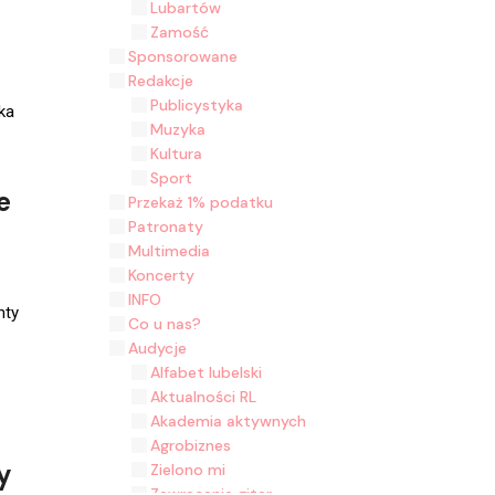
Lubartów
Zamość
Sponsorowane
Redakcje
Publicystyka
ka
Muzyka
Kultura
Sport
e
Przekaż 1% podatku
Patronaty
Multimedia
Koncerty
INFO
nty
Co u nas?
Audycje
Alfabet lubelski
Aktualności RL
Akademia aktywnych
Agrobiznes
y
Zielono mi
Zawracanie gitar