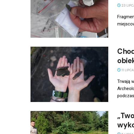
23 LIPC
Fragmen
miejsco
Chod
obiek
11 LIPCA
Trwają w
Archeolo
podczas 
„Two
wyko