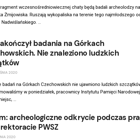
fragment wczesnośredniowiecznej chaty będą badali archeolodzy na
a Żmijowiska. Ruszają wykopaliska na terenie tego najmłodszego o
adwiślańskiego. ...
zakończył badania na Górkach
howskich. Nie znaleziono ludzkich
ątków
ŚNIA 2020
e badań na Górkach Czechowskich nie ujawniono ludzkich szczątków
rmowaliśmy w poniedziałek, pracownicy Instytutu Pamięci Narodowej
iejsc, ...
m: archeologiczne odkrycie podczas pr
 rektoracie PWSZ
PNIA 2020