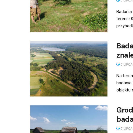
5 LIPCA
Badania
terenie 
przypadk
Bada
znal
5 LIPCA
Na tere
badania 
obiektu 
Grod
bada
5 LIPCA