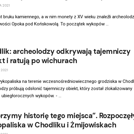
A 2021
t bruku kamiennego, a w nim monety z XV wieku znaleźli archeolod
wości Opoka pod Końskowolą. To początek wykopów ...
lik: archeolodzy odkrywają tajemniczy
t i ratują po wichurach
 2021
ykopaliska na terenie wczesnośredniowiecznego grodziska w Chodli
dzy próbują odsłonić tajemniczy obiekt, który został zlokalizowany
ubiegłorocznych wykopów. - ...
rzymy historię tego miejsca”. Rozpoczęł
paliska w Chodliku i Żmijowiskach