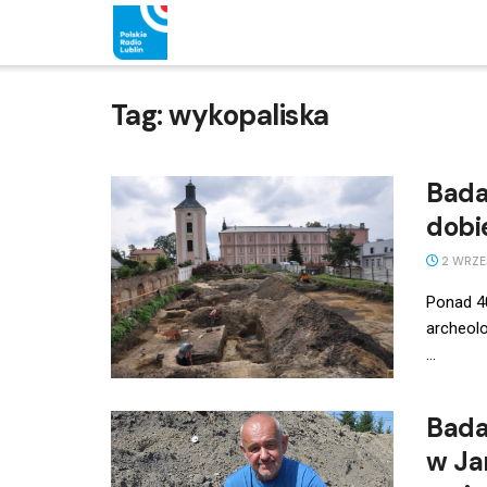
Tag:
wykopaliska
Bada
dobi
2 WRZE
Ponad 4
archeol
...
Bada
w Ja