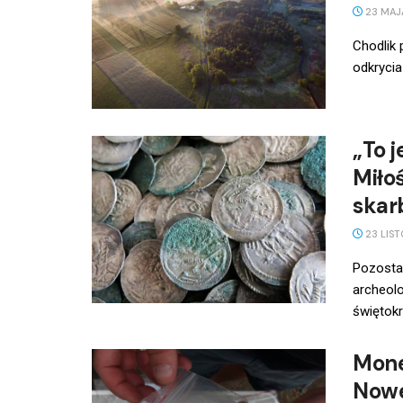
23 MAJ
Chodlik
odkrycia
„To 
Miło
skar
23 LIST
Pozostał
archeol
świętokr
Mone
Nowe