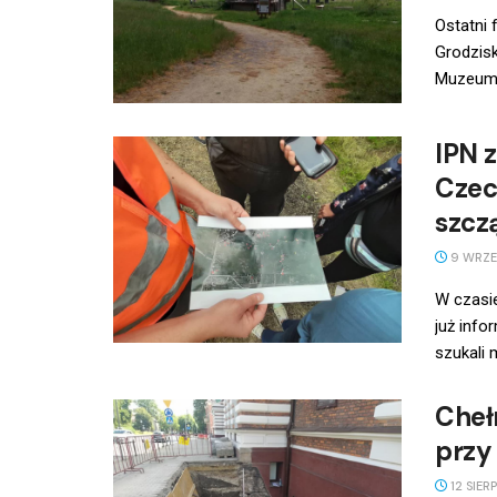
Ostatni 
Grodzisk
Muzeum N
IPN 
Czec
szcz
9 WRZE
W czasi
już info
szukali m
Cheł
przy
12 SIER