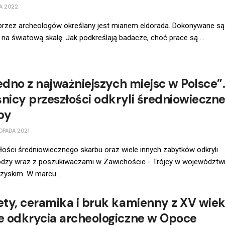
A 2022
 przez archeologów określany jest mianem eldorada. Dokonywane są
 na światową skalę. Jak podkreślają badacze, choć prace są ...
jedno z najważniejszych miejsc w Polsce”
śnicy przeszłości odkryli średniowieczn
by
OPADA 2021
ości średniowiecznego skarbu oraz wiele innych zabytków odkryli
odzy wraz z poszukiwaczami w Zawichoście - Trójcy w województw
zyskim. W marcu ...
ty, ceramika i bruk kamienny z XV wiek
 odkrycia archeologiczne w Opoce