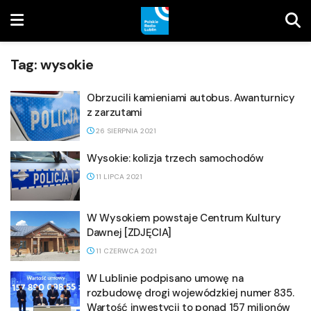
Tag:
wysokie
Obrzucili kamieniami autobus. Awanturnicy
z zarzutami
26 SIERPNIA 2021
Wysokie: kolizja trzech samochodów
11 LIPCA 2021
W Wysokiem powstaje Centrum Kultury
Dawnej [ZDJĘCIA]
11 CZERWCA 2021
W Lublinie podpisano umowę na
rozbudowę drogi wojewódzkiej numer 835.
Wartość inwestycji to ponad 157 milionów