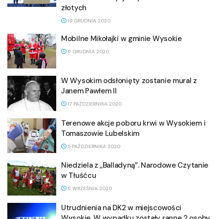
złotych
19 GRUDNIA 2020
Mobilne Mikołajki w gminie Wysokie
6 GRUDNIA 2020
W Wysokim odsłonięty zostanie mural z
Janem Pawłem II
17 PAŹDZIERNIKA 2020
Terenowe akcje poboru krwi w Wysokiem i
Tomaszowie Lubelskim
5 PAŹDZIERNIKA 2020
Niedziela z ,,Balladyną”. Narodowe Czytanie
w Tłuśćcu
6 WRZEŚNIA 2020
Utrudnienia na DK2 w miejscowości
Wysokie. W wypadku zostały ranne 2 osoby