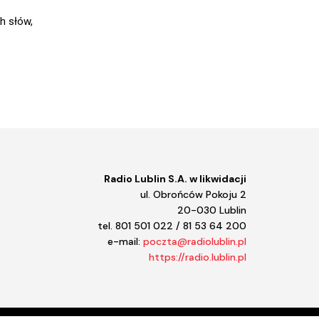
Zasiane historie
h słów,
Z malowanej skrzyni
Z folklorem na ty
Wyjęte z kontekstu
Wydział Muzyki
Wieści z Ziemi Łukowskiej -
2020 rok
W kinie w Lublinie
W drogę z Radiem Lublin
W drewniakach
W co się bawić?
Radio Lublin S.A. w likwidacji
Tylko po polsku
ul. Obrońców Pokoju 2
Trele morele
20-030 Lublin
Teatr z myszką
tel. 801 501 022 / 81 53 64 200
Taka piosenka taka ballada
e-mail:
poczta@radiolublin.pl
Sztuka z polotem
https://radio.lublin.pl
Szlak pamięci
Szlachetne zdrowie
Studio wschodnie
Sportowy weekend