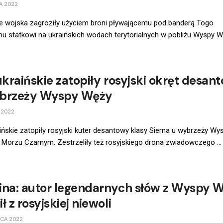
A 2022
ie wojska zagroziły użyciem broni pływającemu pod banderą Togo
u statkowi na ukraińskich wodach terytorialnych w pobliżu Wyspy 
ukraińskie zatopiły rosyjski okręt desan
brzeży Wyspy Węży
 2022
aińskie zatopiły rosyjski kuter desantowy klasy Sierna u wybrzeży Wy
Morzu Czarnym. Zestrzeliły też rosyjskiego drona zwiadowczego ...
ina: autor legendarnych słów z Wyspy 
ł z rosyjskiej niewoli
CA 2022