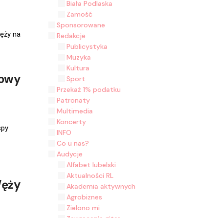
Biała Podlaska
Zamość
Sponsorowane
Węży na
Redakcje
Publicystyka
Muzyka
Kultura
towy
Sport
Przekaż 1% podatku
Patronaty
Multimedia
Koncerty
spy
INFO
Co u nas?
Audycje
Alfabet lubelski
Aktualności RL
Węży
Akademia aktywnych
Agrobiznes
Zielono mi
Zawracanie gitar