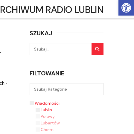
Ot
RCHIWUM RADIO LUBLIN
SZUKAJ
y
FILTOWANIE
ch -
Wiadomości
Lublin
Puławy
Lubartów
Chełm