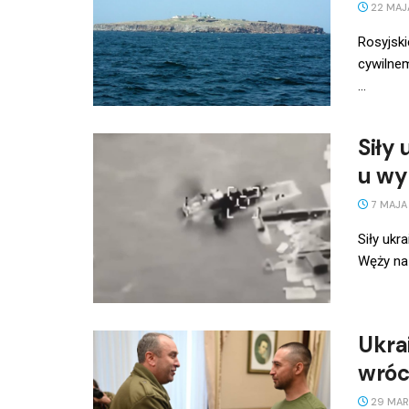
22 MAJ
Rosyjsk
cywilnem
...
Siły 
u wy
7 MAJA
Siły ukr
Węży na 
Ukra
wróci
29 MAR