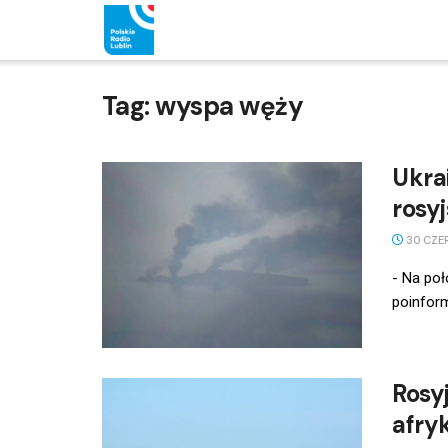
Tag:
wyspa węży
Ukra
rosy
30 CZE
- Na poł
poinform
Rosy
afry