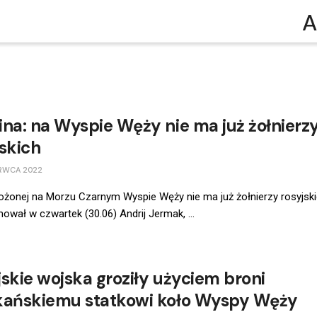
A
ina: na Wyspie Węży nie ma już żołnierz
jskich
RWCA 2022
ożonej na Morzu Czarnym Wyspie Węży nie ma już żołnierzy rosyjski
ował w czwartek (30.06) Andrij Jermak, ...
jskie wojska groziły użyciem broni
kańskiemu statkowi koło Wyspy Węży