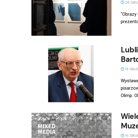
26 GRU
"Obrazy 
prezent
Lubl
Bart
18 GRU
Wystawę
pisarzow
Olimp. Ok
Wiel
Muze
16 GRU