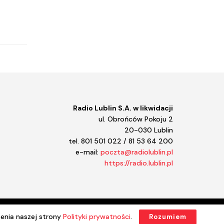
Kołowrót
Kolekcje Sztuki STAROPOLSKIEJ
Klasycznie
Kalkulator
Kalejdoskop regionalny
Jazz a vu
Jasiek
Jak zainwestować w rolnictwo
Instrukcja obsługi domu
Informator kulturalny
Radio Lublin S.A. w likwidacji
Iga Movie
ul. Obrońców Pokoju 2
Hobbici. Z Lubelskiego.
20-030 Lublin
Halo kultura
tel. 801 501 022 / 81 53 64 200
Halo komiks
e-mail:
poczta@radiolublin.pl
Gramy na maxa
https://radio.lublin.pl
GPS - Globalny Punkt
Spojrzenia
Gość Radia Lublin
Głowa w gwiazdach
Gadżeciarz
enia naszej strony
Polityki prywatności
.
Rozumiem