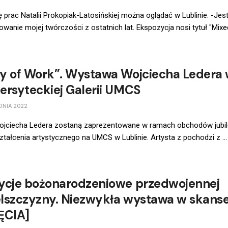
prac Natalii Prokopiak-Latosińskiej można oglądać w Lublinie. -Jest
anie mojej twórczości z ostatnich lat. Ekspozycja nosi tytuł "Mixed 
y of Work”. Wystawa Wojciecha Ledera
ersyteckiej Galerii UMCS
DNIA 2022
ojciecha Ledera zostaną zaprezentowane w ramach obchodów jubi
ształcenia artystycznego na UMCS w Lublinie. Artysta z pochodzi z ...
ycje bożonarodzeniowe przedwojennej
lszczyzny. Niezwykła wystawa w skans
ĘCIA]