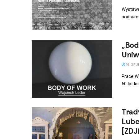
Wystawę 
podsumow
„Bod
Uniw
16 GRU
Prace W
50 lat k
Trad
Lube
[ZDJ