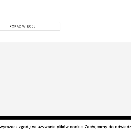
POKAŻ WIĘCEJ
© 2024 Wszelkie prawa zastrzeżone. Radio Lublin S.A. w likwidacji
e wyrażasz zgodę na używanie plików cookie. Zachęcamy do odwiedz