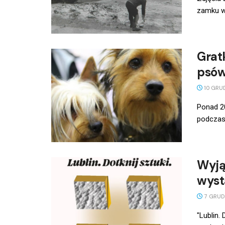
zamku w
Grat
psów
10 GRU
Ponad 20
podczas 
Wyją
wysta
7 GRUD
"Lublin.