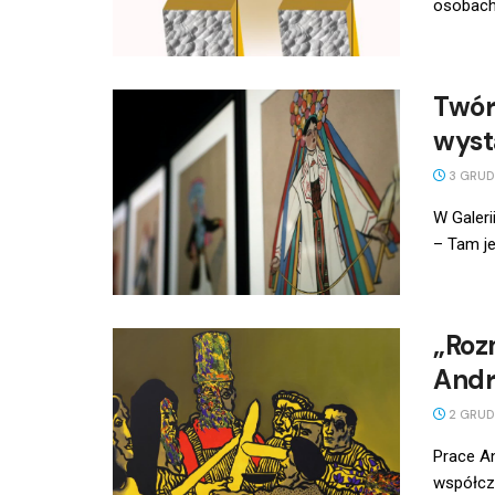
osobach
Twór
wyst
3 GRUD
W Galeri
– Tam je
„Roz
Andr
2 GRUD
Prace An
współcze