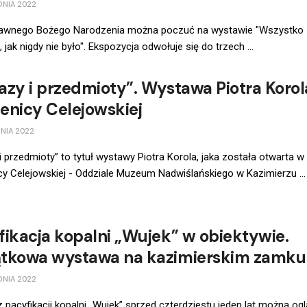
DNIA 2022
dawnego Bożego Narodzenia można poczuć na wystawie "Wszystko 
, jak nigdy nie było". Ekspozycja odwołuje się do trzech ...
azy i przedmioty”. Wystawa Piotra Korol
enicy Celejowskiej
NIA 2022
i przedmioty” to tytuł wystawy Piotra Korola, jaka została otwarta w
y Celejowskiej - Oddziale Muzeum Nadwiślańskiego w Kazimierzu ...
fikacja kopalni „Wujek” w obiektywie.
tkowa wystawa na kazimierskim zamku
DNIA 2022
z pacyfikacji kopalni „Wujek” sprzed czterdziestu jeden lat można og