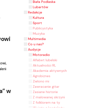
Biała Podlaska
Lubartów
Redakcje
.
Kultura
Sport
Publicystyka
Muzyka
wowi
Multimedia
Co u nas?
Audycje
Motoradio
Alfabet lubelski
owi,
Aktualności RL
erii
Akademia aktywnych
Agrobiznes
Zielono mi
Zawracanie gitar
a” w
Zasiane historie
Z malowanej skrzyni
Z folklorem na ty
Wyjęte z kontekstu