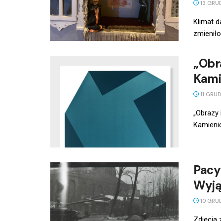
13 GRU
Klimat 
zmieniło
„Obr
Kami
11 GRUD
„Obrazy 
Kamienic
Pacy
Wyją
10 GRU
Zdjęcia 