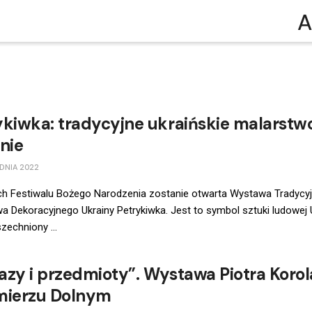
A
ykiwka: tradycyjne ukraińskie malarstw
nie
DNIA 2022
h Festiwalu Bożego Narodzenia zostanie otwarta Wystawa Tradycy
a Dekoracyjnego Ukrainy Petrykiwka. Jest to symbol sztuki ludowej U
echniony ...
azy i przedmioty”. Wystawa Piotra Korol
mierzu Dolnym