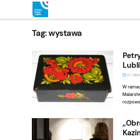
Tag:
wystawa
Petr
Lubli
27 GRU
W ramac
Malarstw
rozpowsz
„Obr
Kazi