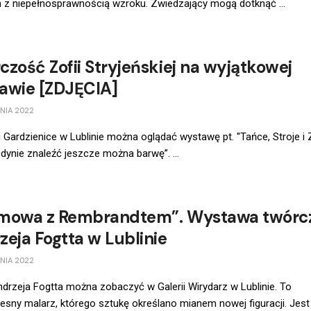
 z niepełnosprawnością wzroku. Zwiedzający mogą dotknąć ...
czość Zofii Stryjeńskiej na wyjątkowej
awie [ZDJĘCIA]
NIA 2022
i Gardzienice w Lublinie można oglądać wystawę pt. ''Tańce, Stroje i
dynie znaleźć jeszcze można barwę”. ...
mowa z Rembrandtem”. Wystawa twórc
zeja Fogtta w Lublinie
NIA 2022
drzeja Fogtta można zobaczyć w Galerii Wirydarz w Lublinie. To
sny malarz, którego sztukę określano mianem nowej figuracji. Jest .