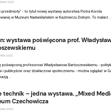
DNIA 2022
i przedmioty" - to tytuł nowej wystawy autorstwa Piotra Korola
owanej w Muzeum Nadwiślańskim w Kazimierzu Dolnym. To malarz ..
in: wystawa poświęcona prof. Władysła
oszewskiemu
DNIA 2022
 poświęconą profesorowi Władysławowi Bartoszewskiemu - polityk
i i publicyście oraz działaczowi społecznemu - można oglądać w Gal
azją ...
e technik – jedna wystawa. „Mixed Medi
um Czechowicza
DNIA 2022