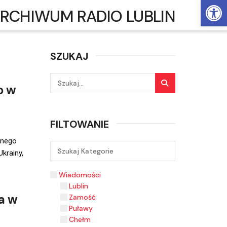
Ot
RCHIWUM RADIO LUBLIN
SZUKAJ
o w
FILTOWANIE
jnego
krainy,
Wiadomości
Lublin
a w
Zamość
Puławy
Chełm