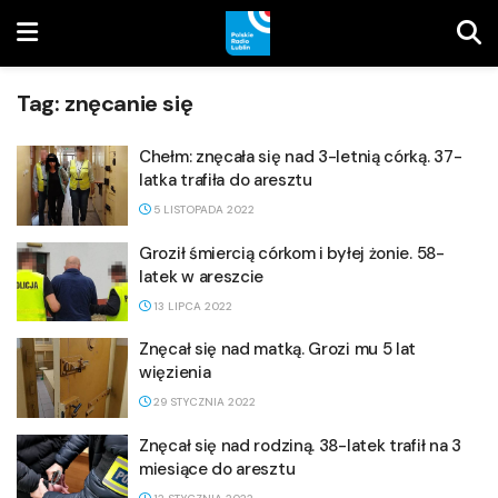
Tag:
znęcanie się
Chełm: znęcała się nad 3-letnią córką. 37-
latka trafiła do aresztu
5 LISTOPADA 2022
Groził śmiercią córkom i byłej żonie. 58-
latek w areszcie
13 LIPCA 2022
Znęcał się nad matką. Grozi mu 5 lat
więzienia
29 STYCZNIA 2022
Znęcał się nad rodziną. 38-latek trafił na 3
miesiące do aresztu