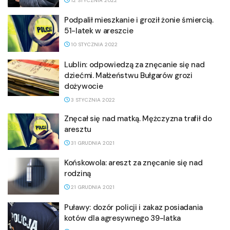
12 STYCZNIA 2022
Podpalił mieszkanie i groził żonie śmiercią.
51-latek w areszcie
10 STYCZNIA 2022
Lublin: odpowiedzą za znęcanie się nad
dziećmi. Małżeństwu Bułgarów grozi
dożywocie
3 STYCZNIA 2022
Znęcał się nad matką. Mężczyzna trafił do
aresztu
31 GRUDNIA 2021
Końskowola: areszt za znęcanie się nad
rodziną
21 GRUDNIA 2021
Puławy: dozór policji i zakaz posiadania
kotów dla agresywnego 39-latka