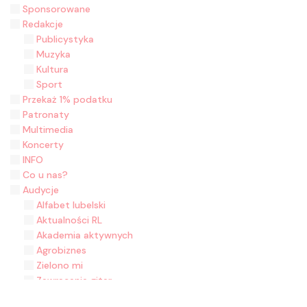
Sponsorowane
Redakcje
Publicystyka
Muzyka
Kultura
Sport
Przekaż 1% podatku
Patronaty
Multimedia
Koncerty
INFO
Co u nas?
Audycje
Alfabet lubelski
Aktualności RL
Akademia aktywnych
Agrobiznes
Zielono mi
Zawracanie gitar
Zasiane historie