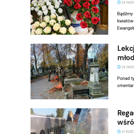
28 PAŹD
Bądźmy 
kwiatów 
Ewangeli
Lekc
młod
28 PAŹD
Ponad ty
cmentarz
Rega
wśró
31 PAŹD