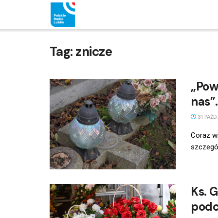
Tag:
znicze
„Pow
nas”
31 PAŹD
Coraz wi
szczegól
Ks. 
podc