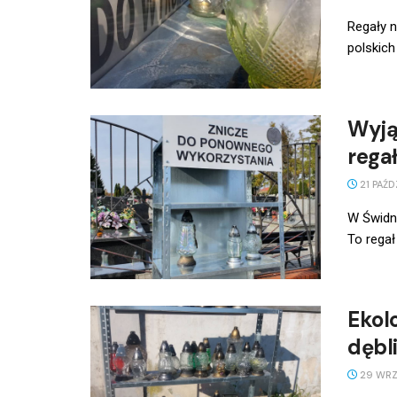
Regały n
polskich
Wyją
rega
21 PAŹD
W Świdni
To regał
Ekol
dębl
29 WRZ