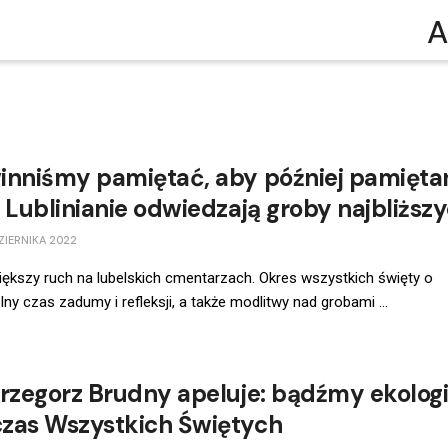
A
inniśmy pamiętać, aby później pamięta
. Lublinianie odwiedzają groby najbliższ
ZIERNIKA 2022
ększy ruch na lubelskich cmentarzach. Okres wszystkich święty o
ny czas zadumy i refleksji, a także modlitwy nad grobami ...
Grzegorz Brudny apeluje: bądźmy ekologi
zas Wszystkich Świętych