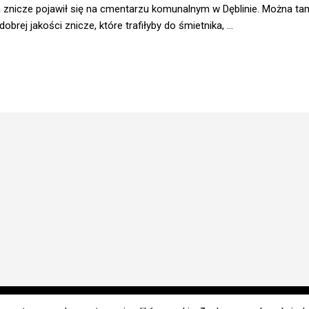
 znicze pojawił się na cmentarzu komunalnym w Dęblinie. Można ta
obrej jakości znicze, które trafiłyby do śmietnika, ...
© 2024 Wszelkie prawa zastrzeżone. Radio Lublin S.A. w likwidacji