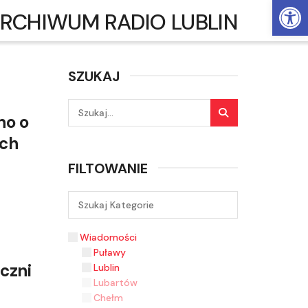
Ot
RCHIWUM RADIO LUBLIN
SZUKAJ
no o
ych
FILTOWANIE
Wiadomości
Puławy
czni
Lublin
Lubartów
Chełm