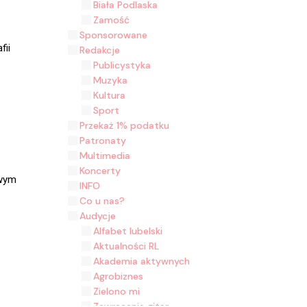
Biała Podlaska
Zamość
Sponsorowane
fii
Redakcje
Publicystyka
Muzyka
Kultura
Sport
Przekaż 1% podatku
Patronaty
Multimedia
Koncerty
owym
INFO
Co u nas?
Audycje
Alfabet lubelski
Aktualności RL
Akademia aktywnych
Agrobiznes
Zielono mi
Zawracanie gitar