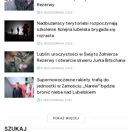
Rezerwy
8 PAŹDZIERNIKA 2022
Nadbużańscy terytorialsi rozpoczynają
szkolenie. Kolejna lubelska brygada się
rozrasta
8 PAŹDZIERNIKA 2022
Lublin: uroczystości w Święto Żołnierza
Rezerwy i otwarcie skweru Jurka Bitschana
8 PAŹDZIERNIKA 2022
Supernowoczesne rakiety trafią do
jednostki w Zamościu. „Narew” będzie
bronić nieba nad Lubelskiem
3 PAŹDZIERNIKA 2022
POKAŻ WIĘCEJ
SZUKAJ