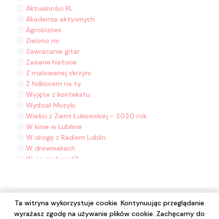
Aktualności RL
Akademia aktywnych
Agrobiznes
Zielono mi
Zawracanie gitar
Zasiane historie
Z malowanej skrzyni
Z folklorem na ty
Wyjęte z kontekstu
Wydział Muzyki
Wieści z Ziemi Łukowskiej - 2020 rok
W kinie w Lublinie
W drogę z Radiem Lublin
W drewniakach
W co się bawić?
Tylko po polsku
Trele morele
Teatr z myszką
Taka piosenka taka ballada
Ta witryna wykorzystuje cookie. Kontynuując przeglądanie
Sztuka z polotem
wyrażasz zgodę na używanie plików cookie. Zachęcamy do