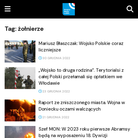
Tag:
żołnierze
Mariusz Błaszczak: Wojsko Polskie coraz
liczniejsze
30 GRUDNIA 2022
„Wojsko to druga rodzina”. Terytorialsi z
całej Polski przełamali się opłatkiem we
Włodawie
23 GRUDNIA 2022
Raport ze zniszczonego miasta. Wojna w
Doniecku oczami walczących
21 GRUDNIA 2022
Szef MON: W 2023 roku pierwsze Abramsy
będą na wyposażeniu 18. Dywizji