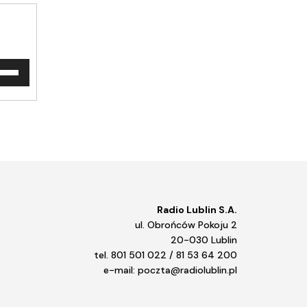
waj
ałek
y/do
u
ększyć
iejszyć
śność.
Radio Lublin S.A.
ul. Obrońców Pokoju 2
20-030 Lublin
tel. 801 501 022 / 81 53 64 200
e-mail: poczta@radiolublin.pl