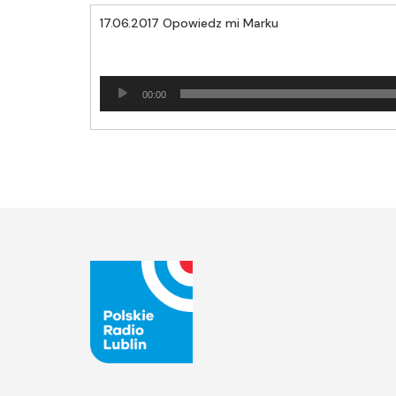
17.06.2017 Opowiedz mi Marku
Odtwarzacz
00:00
plików
dźwiękowych