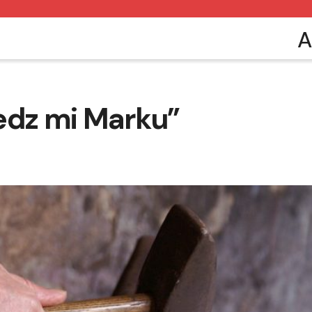
A
edz mi Marku”