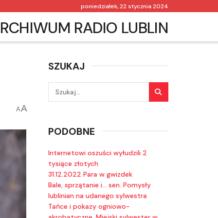
poniedziałek, 22 stycznia 2024
RCHIWUM RADIO LUBLIN
SZUKAJ
A
A
PODOBNE
Internetowi oszuści wyłudzili 2
tysiące złotych
31.12.2022 Para w gwizdek
Bale, sprzątanie i… sen. Pomysły
lublinian na udanego sylwestra
Tańce i pokazy ogniowo-
akrobatyczne. Miejski sylwester w