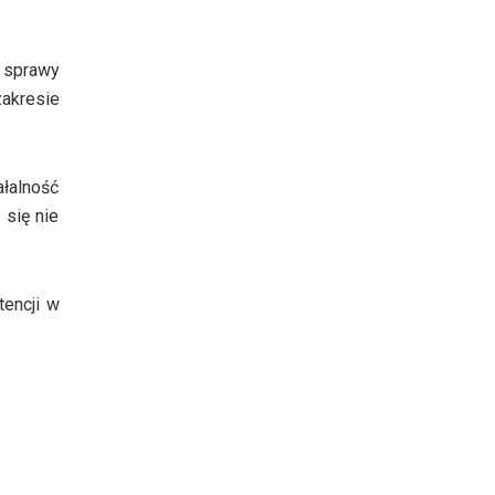
 sprawy
akresie
ałalność
 się nie
tencji w