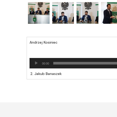
Andrzej Kosiniec
Odtwarzacz
00:00
plików
dźwiękowych
2.
Jakub Banaszek