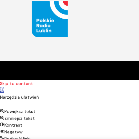
Skip to content
Open toolbar
Narzędzia ułatwień
Powiększ tekst
Zmniejsz tekst
Kontrast
Negatyw
Podkreśl linki