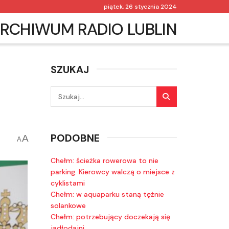
piątek, 26 stycznia 2024
RCHIWUM RADIO LUBLIN
SZUKAJ
PODOBNE
A
A
Chełm: ścieżka rowerowa to nie
parking. Kierowcy walczą o miejsce z
cyklistami
Chełm: w aquaparku staną tężnie
solankowe
Chełm: potrzebujący doczekają się
jadłodajni