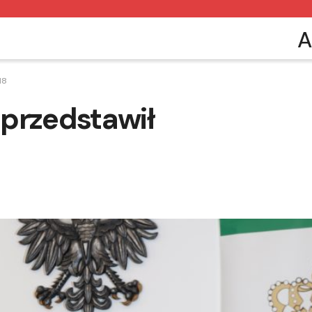
A
18
przedstawił