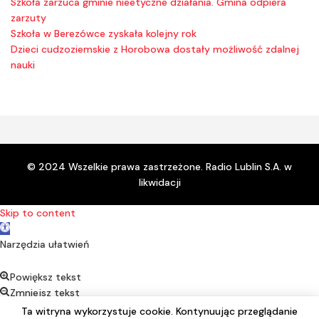
Szkoła zarzuca gminie nieetyczne działania. Gmina odpiera
zarzuty
Szkoła w Berezówce zyskała kolejny rok
Dzieci cudzoziemskie z Horobowa dostały możliwość zdalnej
nauki
© 2024 Wszelkie prawa zastrzeżone. Radio Lublin S.A. w
likwidacji
Skip to content
Open toolbar
Narzędzia ułatwień
Powiększ tekst
Zmniejsz tekst
Kontrast
Ta witryna wykorzystuje cookie. Kontynuując przeglądanie