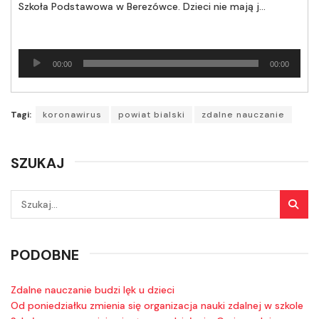
Szkoła Podstawowa w Berezówce. Dzieci nie mają jak się uczyć zdalnie
Odtwarzacz
00:00
00:00
plików
dźwiękowych
Tagi:
koronawirus
powiat bialski
zdalne nauczanie
SZUKAJ
PODOBNE
Zdalne nauczanie budzi lęk u dzieci
Od poniedziałku zmienia się organizacja nauki zdalnej w szkole