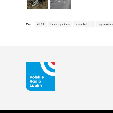
Tagi:
dk17
krasnystaw
kwp lublin
wypade