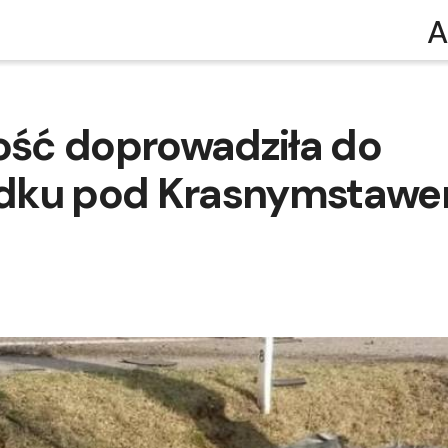
A
ść doprowadziła do
adku pod Krasnymstaw