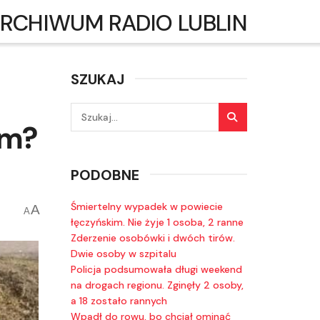
RCHIWUM RADIO LUBLIN
SZUKAJ
em?
PODOBNE
Śmiertelny wypadek w powiecie
A
A
łęczyńskim. Nie żyje 1 osoba, 2 ranne
Zderzenie osobówki i dwóch tirów.
Dwie osoby w szpitalu
Policja podsumowała długi weekend
na drogach regionu. Zginęły 2 osoby,
a 18 zostało rannych
Wpadł do rowu, bo chciał ominąć