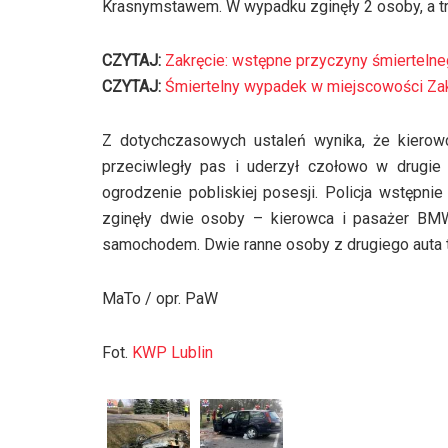
Krasnymstawem. W wypadku zginęły 2 osoby, a tr
CZYTAJ:
Zakręcie: wstępne przyczyny śmierteln
CZYTAJ:
Śmiertelny wypadek w miejscowości Za
Z dotychczasowych ustaleń wynika, że kierow
przeciwległy pas i uderzył czołowo w drugie
ogrodzenie pobliskiej posesji. Policja wstępni
zginęły dwie osoby – kierowca i pasażer BMW 
samochodem. Dwie ranne osoby z drugiego auta tr
MaTo / opr. PaW
Fot.
KWP Lublin