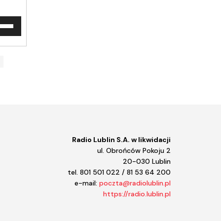
waj
ałek
y/do
u
ększyć
iejszyć
śność.
Radio Lublin S.A. w likwidacji
ul. Obrońców Pokoju 2
20-030 Lublin
tel. 801 501 022 / 81 53 64 200
e-mail:
poczta@radiolublin.pl
https://radio.lublin.pl