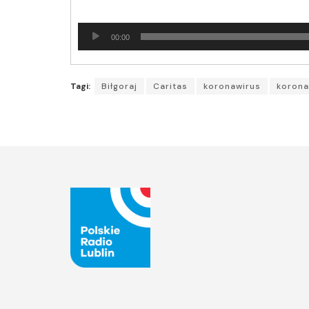
Odtwarzacz
00:00
plików
dźwiękowych
Tagi:
Biłgoraj
Caritas
koronawirus
korona