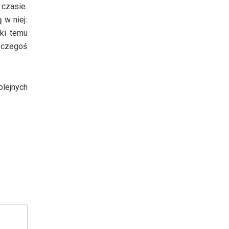
 czasie.
 w niej:
ęki temu
o czegoś
olejnych