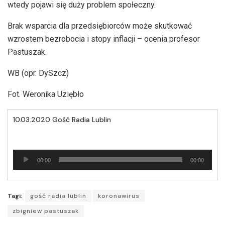
wtedy pojawi się duży problem społeczny.
Brak wsparcia dla przedsiębiorców może skutkować
wzrostem bezrobocia i stopy inflacji – ocenia profesor
Pastuszak.
WB (opr. DySzcz)
Fot. Weronika Uziębło
10.03.2020 Gość Radia Lublin
Odtwarzacz
00:00
00:00
plików
dźwiękowych
Tagi:
gość radia lublin
koronawirus
zbigniew pastuszak