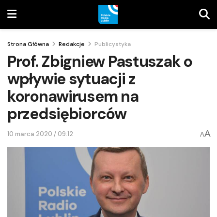
Strona Główna
Redakcje
Publicystyka
Prof. Zbigniew Pastuszak o
wpływie sytuacji z
koronawirusem na
przedsiębiorców
A
10 marca 2020 / 09:12
A