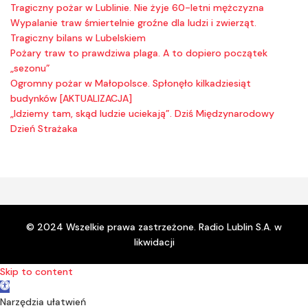
Tragiczny pożar w Lublinie. Nie żyje 60-letni mężczyzna
Wypalanie traw śmiertelnie groźne dla ludzi i zwierząt.
Tragiczny bilans w Lubelskiem
Pożary traw to prawdziwa plaga. A to dopiero początek
„sezonu”
Ogromny pożar w Małopolsce. Spłonęło kilkadziesiąt
budynków [AKTUALIZACJA]
„Idziemy tam, skąd ludzie uciekają”. Dziś Międzynarodowy
Dzień Strażaka
© 2024 Wszelkie prawa zastrzeżone. Radio Lublin S.A. w
likwidacji
Skip to content
Open toolbar
Narzędzia ułatwień