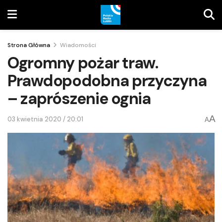
Strona Główna
Wiadomości
Ogromny pożar traw.
Prawdopodobna przyczyna
– zaprószenie ognia
A
03 kwietnia 2020 / 20:01
A