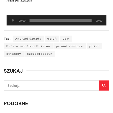
Andrzej Szozda
Odtwarzacz
00:00
00:00
plików
dźwiękowych
Tagi:
Andrzej Szozda
ogień
osp
Państwowa Straż Pożarna
powiat zamojski
pożar
strażacy
szczebrzeszyn
SZUKAJ
PODOBNE