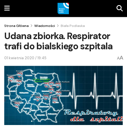
Strona Główna
Wiadomości
Biała Podlaska
Udana zbiorka. Respirator
trafi do bialskiego szpitala
A
01 kwietnia 2020 / 19:45
A