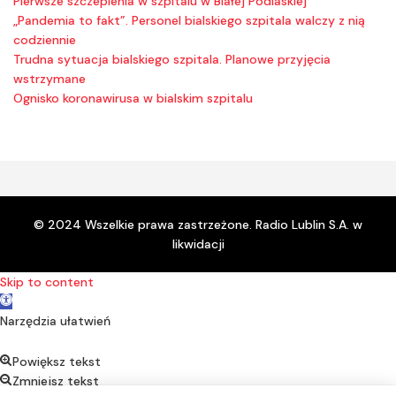
Pierwsze szczepienia w szpitalu w Białej Podlaskiej
„Pandemia to fakt”. Personel bialskiego szpitala walczy z nią
codziennie
Trudna sytuacja bialskiego szpitala. Planowe przyjęcia
wstrzymane
Ognisko koronawirusa w bialskim szpitalu
© 2024 Wszelkie prawa zastrzeżone. Radio Lublin S.A. w
likwidacji
Skip to content
Open toolbar
Narzędzia ułatwień
Powiększ tekst
Zmniejsz tekst