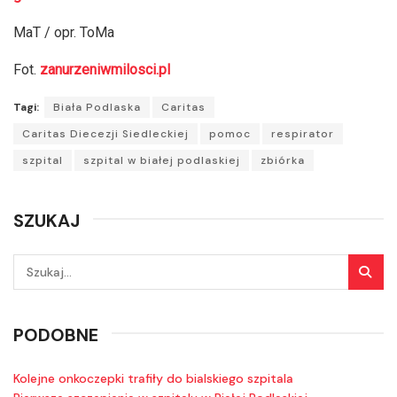
MaT / opr. ToMa
Fot.
zanurzeniwmilosci.pl
Tagi:
Biała Podlaska
Caritas
Caritas Diecezji Siedleckiej
pomoc
respirator
szpital
szpital w białej podlaskiej
zbiórka
SZUKAJ
PODOBNE
Kolejne onkoczepki trafiły do bialskiego szpitala