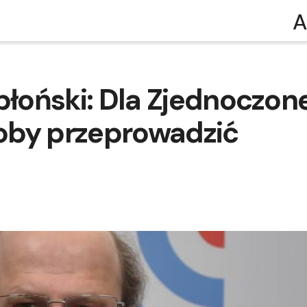
A
błoński: Dla Zjednoczone
yłoby przeprowadzić