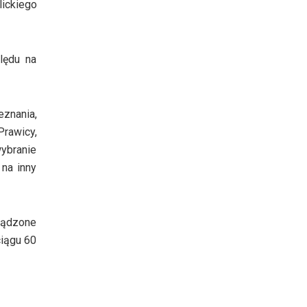
ickiego
lędu na
eznania,
Prawicy,
wybranie
 na inny
ządzone
iągu 60