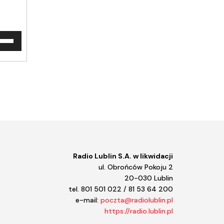
waj
ałek
y/do
u
ększyć
iejszyć
śność.
Radio Lublin S.A. w likwidacji
ul. Obrońców Pokoju 2
20-030 Lublin
tel. 801 501 022 / 81 53 64 200
e-mail:
poczta@radiolublin.pl
https://radio.lublin.pl