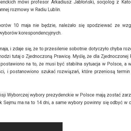
nckich mówi profesor Arkadiusz Jabłoński, socjolog z Katol
annej rozmowy w Radiu Lublin.
borów 10 maja nie będzie, należało się spodziewać ze wzg
y wyborów korespondencyjnych.
aja, i zdaje się, że to przesilenie sobotnie dotyczyło chyba roz
hodzi tutaj o Zjednoczoną Prawicę. Myślę, że dla Zjednoczonej 
 postawiono na to, że musi być stabilna sytuacja w Polsce, a 
i, i postanowiono szukać rozwiązań, które przeniosą termin
sji Wyborczej wybory prezydenckie w Polsce mają zostać zar
 Sejmu ma na to 14 dni, a same wybory powinny się odbyć w c