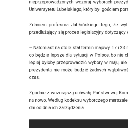
nieprzeprowadzonych wczoraj wyborach prezyde
Uniwersytetu Lubelskiego, który był gościem por
Zdaniem profesora Jabłońskiego tego, że wy
przedłużający się proces legislacyjny dotycząc
– Natomiast na stole stał termin majowy 17 i 23 m
co będzie lepsze dla sytuacji w Polsce, bo nie c
lepiej byłoby przeprowadzić wybory w maju, ale
prezydenta nie może budzić żadnych wątpliwośc
czas.
Zgodnie z wczorajszą uchwałą Państwowej Komi
na nowo. Według kodeksu wyborczego marszałek
dni od dnia ich zarządzenia.