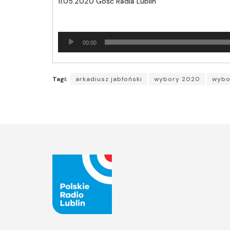
11.05.2020 Gość Radia Lublin
Odtwarzacz
00:00
plików
dźwiękowych
Tagi:
arkadiusz jabłoński
wybory 2020
wybo