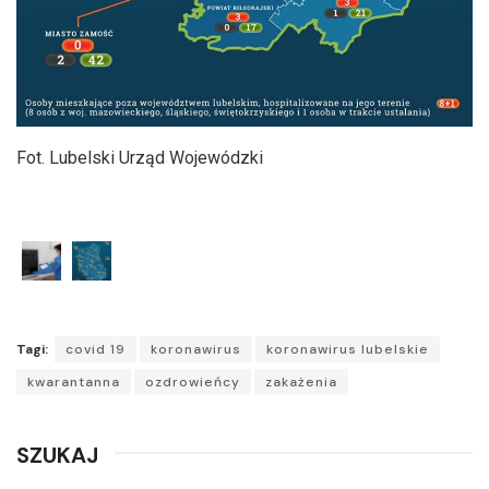
Fot. Lubelski Urząd Wojewódzki
Tagi:
covid 19
koronawirus
koronawirus lubelskie
kwarantanna
ozdrowieńcy
zakażenia
SZUKAJ