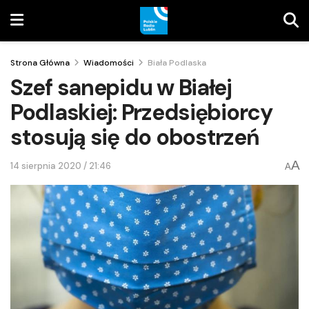
Strona Główna
Wiadomości
Biała Podlaska
Szef sanepidu w Białej
Podlaskiej: Przedsiębiorcy
stosują się do obostrzeń
A
14 sierpnia 2020 / 21:46
A