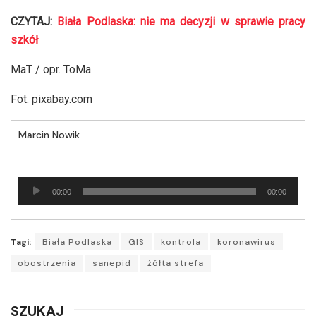
CZYTAJ:
Biała Podlaska: nie ma decyzji w sprawie pracy
szkół
MaT / opr. ToMa
Fot. pixabay.com
Marcin Nowik
Odtwarzacz
00:00
00:00
plików
dźwiękowych
Tagi:
Biała Podlaska
GIS
kontrola
koronawirus
obostrzenia
sanepid
żółta strefa
SZUKAJ