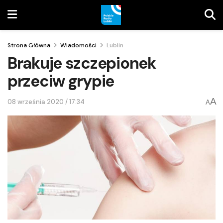
Strona Główna
Wiadomości
Lublin
Brakuje szczepionek
przeciw grypie
A
08 września 2020 / 17:34
A