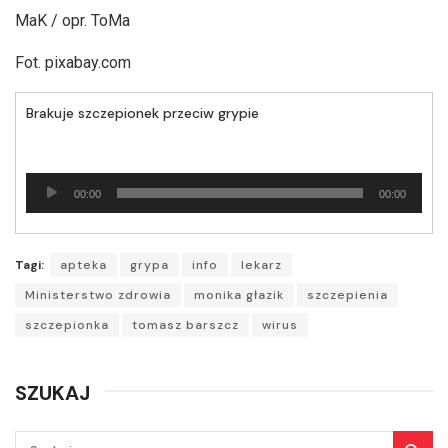
MaK / opr. ToMa
Fot. pixabay.com
Brakuje szczepionek przeciw grypie
Odtwarzacz
00:00
00:00
plików
dźwiękowych
Tagi:
apteka
grypa
info
lekarz
Ministerstwo zdrowia
monika głazik
szczepienia
szczepionka
tomasz barszcz
wirus
SZUKAJ