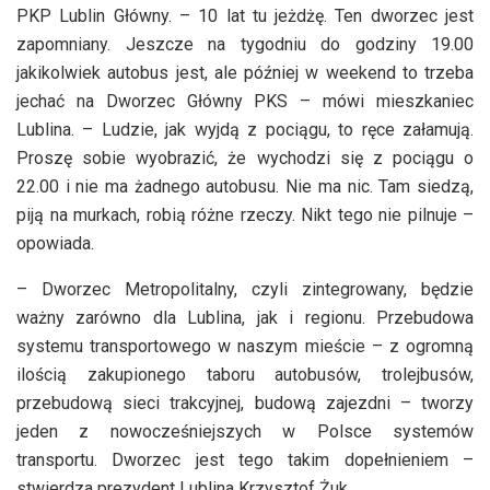
PKP Lublin Główny. – 10 lat tu jeżdżę. Ten dworzec jest
zapomniany. Jeszcze na tygodniu do godziny 19.00
jakikolwiek autobus jest, ale później w weekend to trzeba
jechać na Dworzec Główny PKS – mówi mieszkaniec
Lublina. – Ludzie, jak wyjdą z pociągu, to ręce załamują.
Proszę sobie wyobrazić, że wychodzi się z pociągu o
22.00 i nie ma żadnego autobusu. Nie ma nic. Tam siedzą,
piją na murkach, robią różne rzeczy. Nikt tego nie pilnuje –
opowiada.
– Dworzec Metropolitalny, czyli zintegrowany, będzie
ważny zarówno dla Lublina, jak i regionu. Przebudowa
systemu transportowego w naszym mieście – z ogromną
ilością zakupionego taboru autobusów, trolejbusów,
przebudową sieci trakcyjnej, budową zajezdni – tworzy
jeden z nowocześniejszych w Polsce systemów
transportu. Dworzec jest tego takim dopełnieniem –
stwierdza prezydent Lublina Krzysztof Żuk.