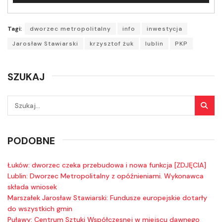
dźwiękowych
Tagi:
dworzec metropolitalny
info
inwestycja
Jarosław Stawiarski
krzysztof żuk
lublin
PKP
SZUKAJ
PODOBNE
Łuków: dworzec czeka przebudowa i nowa funkcja [ZDJĘCIA]
Lublin: Dworzec Metropolitalny z opóźnieniami. Wykonawca
składa wniosek
Marszałek Jarosław Stawiarski: Fundusze europejskie dotarły
do wszystkich gmin
Puławy: Centrum Sztuki Współczesnej w miejscu dawnego