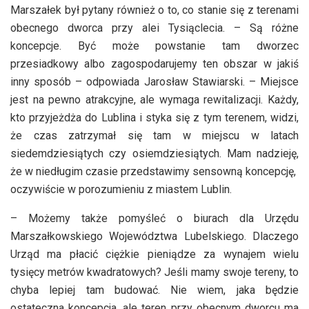
Marszałek był pytany również o to, co stanie się z terenami
obecnego dworca przy alei Tysiąclecia. – Są różne
koncepcje. Być może powstanie tam dworzec
przesiadkowy albo zagospodarujemy ten obszar w jakiś
inny sposób – odpowiada Jarosław Stawiarski. – Miejsce
jest na pewno atrakcyjne, ale wymaga rewitalizacji. Każdy,
kto przyjeżdża do Lublina i styka się z tym terenem, widzi,
że czas zatrzymał się tam w miejscu w latach
siedemdziesiątych czy osiemdziesiątych. Mam nadzieję,
że w niedługim czasie przedstawimy sensowną koncepcję,
oczywiście w porozumieniu z miastem Lublin.
– Możemy także pomyśleć o biurach dla Urzędu
Marszałkowskiego Województwa Lubelskiego. Dlaczego
Urząd ma płacić ciężkie pieniądze za wynajem wielu
tysięcy metrów kwadratowych? Jeśli mamy swoje tereny, to
chyba lepiej tam budować. Nie wiem, jaka będzie
ostateczna koncepcja, ale teren przy obecnym dworcu ma