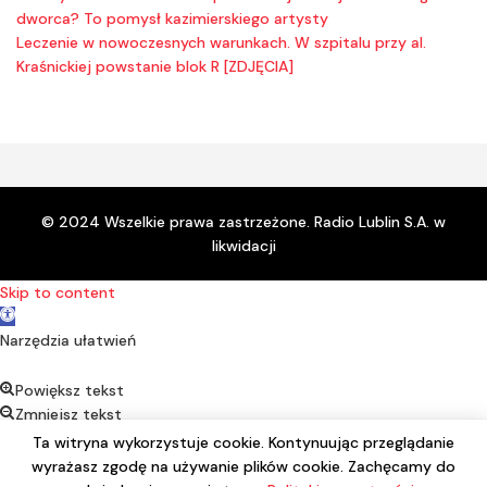
dworca? To pomysł kazimierskiego artysty
Leczenie w nowoczesnych warunkach. W szpitalu przy al.
Kraśnickiej powstanie blok R [ZDJĘCIA]
© 2024 Wszelkie prawa zastrzeżone. Radio Lublin S.A. w
likwidacji
Skip to content
Open toolbar
Narzędzia ułatwień
Powiększ tekst
Zmniejsz tekst
Kontrast
Ta witryna wykorzystuje cookie. Kontynuując przeglądanie
Negatyw
wyrażasz zgodę na używanie plików cookie. Zachęcamy do
Podkreśl linki