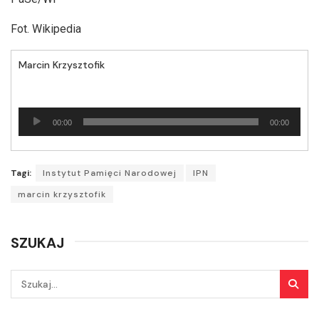
Fot. Wikipedia
Marcin Krzysztofik
Odtwarzacz
00:00
00:00
plików
dźwiękowych
Tagi:
Instytut Pamięci Narodowej
IPN
marcin krzysztofik
SZUKAJ