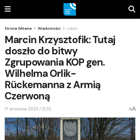
Strona Główna
Wiadomości
Lublin
Marcin Krzysztofik: Tutaj
doszło do bitwy
Zgrupowania KOP gen.
Wilhelma Orlik-
Rückemanna z Armią
Czerwoną
A
17 września 2020 / 12:32
A