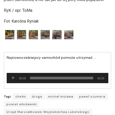
RyK / opr. ToMa
Fot. Karolina Ryniak
Najnowocześniejszy samochód pomoże utrzymać drogę wojewódzką
Odtwarzacz
00:00
00:00
plików
dźwiękowych
Tagi:
chełm
droga
michał mulawa
paweł szumera
powiat włodawski
Urząd Marszałkowski Województwa Lubelskiego