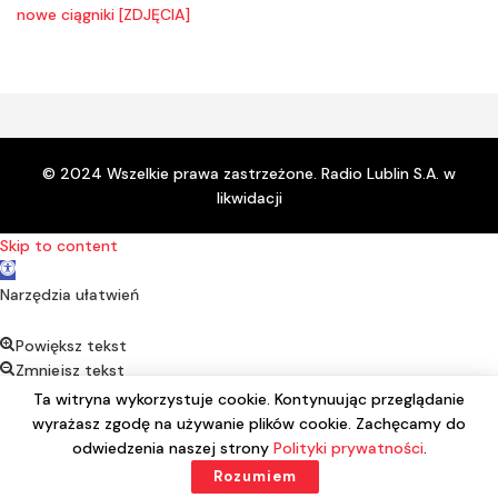
nowe ciągniki [ZDJĘCIA]
© 2024 Wszelkie prawa zastrzeżone. Radio Lublin S.A. w
likwidacji
Skip to content
Open toolbar
Narzędzia ułatwień
Powiększ tekst
Zmniejsz tekst
Kontrast
Ta witryna wykorzystuje cookie. Kontynuując przeglądanie
Negatyw
wyrażasz zgodę na używanie plików cookie. Zachęcamy do
Podkreśl linki
odwiedzenia naszej strony
Polityki prywatności
.
Czcionka alternatywna
Rozumiem
Reset