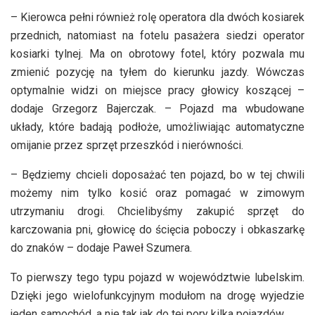
– Kierowca pełni również rolę operatora dla dwóch kosiarek
przednich, natomiast na fotelu pasażera siedzi operator
kosiarki tylnej. Ma on obrotowy fotel, który pozwala mu
zmienić pozycję na tyłem do kierunku jazdy. Wówczas
optymalnie widzi on miejsce pracy głowicy koszącej –
dodaje Grzegorz Bajerczak. – Pojazd ma wbudowane
układy, które badają podłoże, umożliwiając automatyczne
omijanie przez sprzęt przeszkód i nierówności.
– Będziemy chcieli doposażać ten pojazd, bo w tej chwili
możemy nim tylko kosić oraz pomagać w zimowym
utrzymaniu drogi. Chcielibyśmy zakupić sprzęt do
karczowania pni, głowicę do ścięcia poboczy i obkaszarkę
do znaków – dodaje Paweł Szumera.
To pierwszy tego typu pojazd w województwie lubelskim.
Dzięki jego wielofunkcyjnym modułom na drogę wyjedzie
jeden samochód, a nie tak jak do tej pory kilka pojazdów.