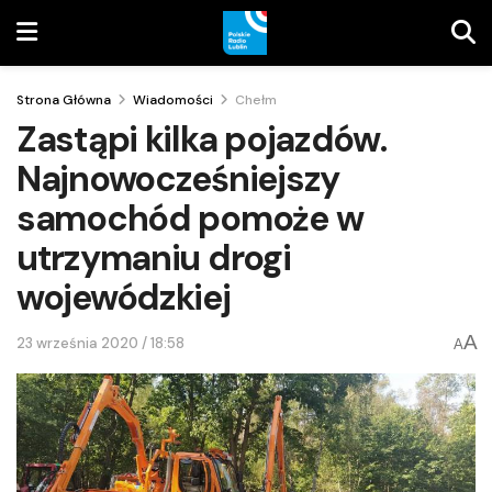
Strona Główna
Wiadomości
Chełm
Zastąpi kilka pojazdów.
Najnowocześniejszy
samochód pomoże w
utrzymaniu drogi
wojewódzkiej
A
23 września 2020 / 18:58
A