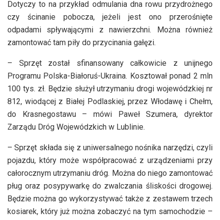
Dotyczy to na przykład odmulania dna rowu przydrożnego
czy ścinanie pobocza, jeżeli jest ono przerośnięte
odpadami spływającymi z nawierzchni. Można również
zamontować tam piły do przycinania gałęzi.
– Sprzęt został sfinansowany całkowicie z unijnego
Programu Polska-Białoruś-Ukraina. Kosztował ponad 2 mln
100 tys. zł. Będzie służył utrzymaniu drogi wojewódzkiej nr
812, wiodącej z Białej Podlaskiej, przez Włodawę i Chełm,
do Krasnegostawu – mówi Paweł Szumera, dyrektor
Zarządu Dróg Wojewódzkich w Lublinie.
– Sprzęt składa się z uniwersalnego nośnika narzędzi, czyli
pojazdu, który może współpracować z urządzeniami przy
całorocznym utrzymaniu dróg. Można do niego zamontować
pług oraz posypywarkę do zwalczania śliskości drogowej.
Będzie można go wykorzystywać także z zestawem trzech
kosiarek, który już można zobaczyć na tym samochodzie –