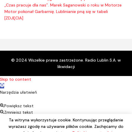
„Czas pracuje dla nas”. Marek Saganowski o roku w Motorze
Motor pokonał Garbarnię. Lublinianie pną się w tabeli
[ZDJĘCIA]
© 2024 Wszelkie prawa zastrzeżone. Radio Lublin S.A. w
likwidacji
Skip to content
Open toolbar
Narzędzia ułatwień
Powiększ tekst
Zmniejsz tekst
Kontrast
Ta witryna wykorzystuje cookie. Kontynuując przeglądanie
Negatyw
wyrażasz zgodę na używanie plików cookie. Zachęcamy do
Podkreśl linki