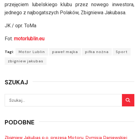
przejęciem lubelskiego klubu przez nowego inwestora,
jednego z najbogatszych Polaków, Zbigniewa Jakubasa.
JK / opr. ToMa
Fot.
motorlublin.eu
Tagi:
Motor Lublin
paweł majka
piłka nożna
Sport
zbigniew jakubas
SZUKAJ
PODOBNE
Zbigniew Jakubas p.o. prezesa Motoru. Dymisja Daniewskiej