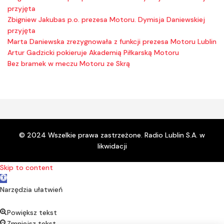
przyjęta
Zbigniew Jakubas p.o. prezesa Motoru. Dymisja Daniewskiej
przyjęta
Marta Daniewska zrezygnowała z funkcji prezesa Motoru Lublin
Artur Gadzicki pokieruje Akademią Piłkarską Motoru
Bez bramek w meczu Motoru ze Skrą
© 2024 Wszelkie prawa zastrzeżone. Radio Lublin S.A. w
likwidacji
Skip to content
Open toolbar
Narzędzia ułatwień
Powiększ tekst
Zmniejsz tekst