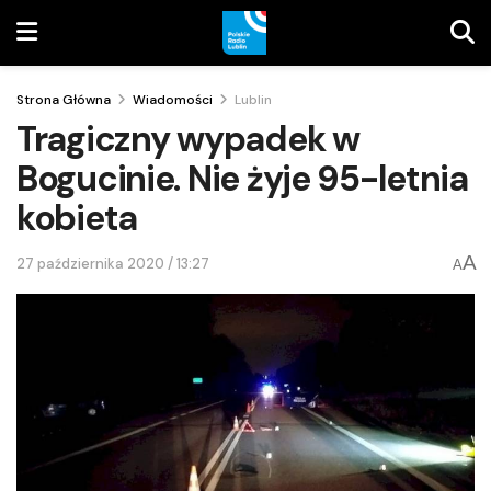
Strona Główna
Wiadomości
Lublin
Tragiczny wypadek w
Bogucinie. Nie żyje 95-letnia
kobieta
A
27 października 2020 / 13:27
A