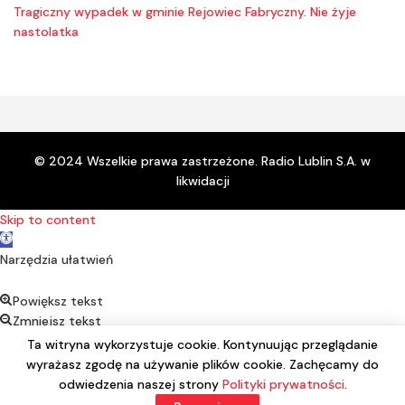
Tragiczny wypadek w gminie Rejowiec Fabryczny. Nie żyje
nastolatka
© 2024 Wszelkie prawa zastrzeżone. Radio Lublin S.A. w
likwidacji
Skip to content
Open toolbar
Narzędzia ułatwień
Powiększ tekst
Zmniejsz tekst
Kontrast
Ta witryna wykorzystuje cookie. Kontynuując przeglądanie
Negatyw
wyrażasz zgodę na używanie plików cookie. Zachęcamy do
Podkreśl linki
odwiedzenia naszej strony
Polityki prywatności
.
Czcionka alternatywna