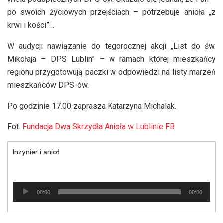
po swoich życiowych przejściach – potrzebuje anioła „z
krwi i kości”…
W audycji nawiązanie do tegorocznej akcji „List do św.
Mikołaja – DPS Lublin” – w ramach której mieszkańcy
regionu przygotowują paczki w odpowiedzi na listy marzeń
mieszkańców DPS-ów.
Po godzinie 17.00 zaprasza Katarzyna Michalak.
Fot.
Fundacja Dwa Skrzydła Anioła w Lublinie FB
Inżynier i anioł
Odtwarzacz
00:00
00:00
plików
dźwiękowych