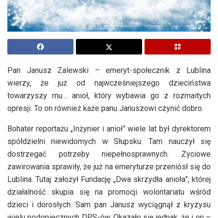
Pan Janusz Zalewski – emeryt-społecznik z Lublina
wierzy, że już od najwcześniejszego dzieciństwa
towarzyszy mu… anioł, który wybawia go z rozmaitych
opresji. To on również każe panu Januszowi czynić dobro.
Bohater reportażu „Inżynier i anioł” wiele lat był dyrektorem
spółdzielni niewidomych w Słupsku. Tam nauczył się
dostrzegać potrzeby niepełnosprawnych. Życiowe
zawirowania sprawiły, że już na emeryturze przeniósł się do
Lublina. Tutaj założył Fundację „Dwa skrzydła anioła”, której
działalność skupia się na promocji wolontariatu wśród
dzieci i dorosłych. Sam pan Janusz wyciągnął z kryzysu
wielu podopiecznych DPS-ów. Okazało się jednak, że i on –