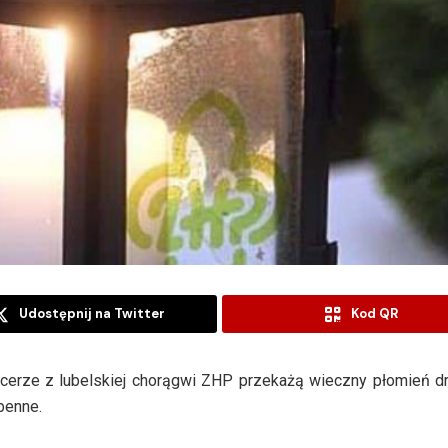
Udostępnij na Twitter
Kod QR
Harcerze z lubelskiej chorągwi ZHP przekażą wieczny płomień 
ebenne.