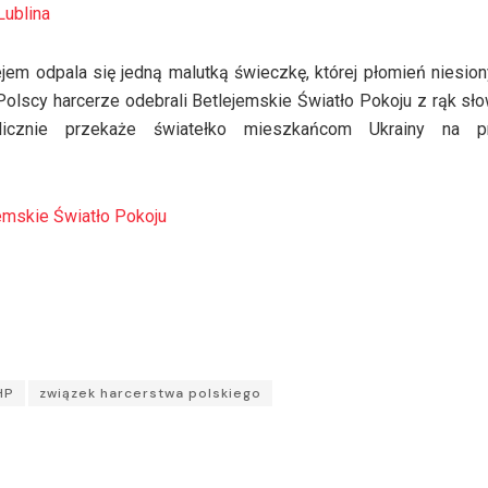
Lublina
em odpala się jedną malutką świeczkę, której płomień niesio
 Polscy harcerze odebrali Betlejemskie Światło Pokoju z rąk sł
cznie przekaże światełko mieszkańcom Ukrainy na pr
emskie Światło Pokoju
HP
związek harcerstwa polskiego