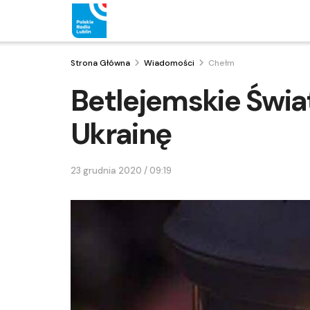
Strona Główna
Wiadomości
Chełm
Betlejemskie Świat
Ukrainę
23 grudnia 2020 / 09:19