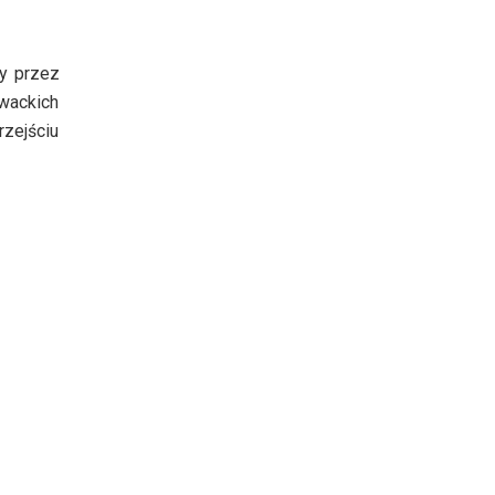
ny przez
owackich
zejściu