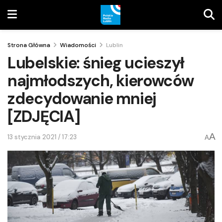
Strona Główna
Wiadomości
Lublin
Lubelskie: śnieg ucieszył
najmłodszych, kierowców
zdecydowanie mniej
[ZDJĘCIA]
A
13 stycznia 2021 / 17:23
A