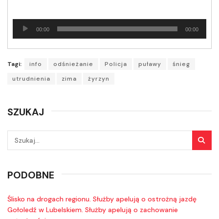
Odtwarzacz
00:00
00:00
plików
dźwiękowych
Tagi:
info
odśnieżanie
Policja
puławy
śnieg
utrudnienia
zima
żyrzyn
SZUKAJ
PODOBNE
Ślisko na drogach regionu. Służby apelują o ostrożną jazdę
Gołoledź w Lubelskiem. Służby apelują o zachowanie