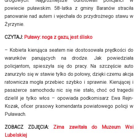
drogowych. Najgroźniejsze odnotowali policjanci w
powiecie puławskim. 58-latka z gminy Baranów straciła
panowanie nad autem i wjechała do przydrożnego stawu w
Żyrzynie.
CZYTAJ:
Puławy: noga z gazu, jest ślisko
– Kobieta kierująca seatem nie dostosowała prędkości do
warunków panujących na drodze. Jak powiedziała
policjantom, spieszyła się do pracy. Na szczęście auto
zanurzyło się w stawie tylko do połowy, dzięki czemu akcja
ratownicza mogła przebiec szybko i sprawnie. Kierującej i
pasażerce samochodu nic się nie stało, choć od tragedii
dzielił je tylko włos – opowiada podkomisarz Ewa Rejn-
Kozak, oficer prasowy komendanta powiatowego policji w
Puławach.
ZOBACZ ZDJĘCIA:
Zima zawitała do Muzeum Wsi
Lubelskiej