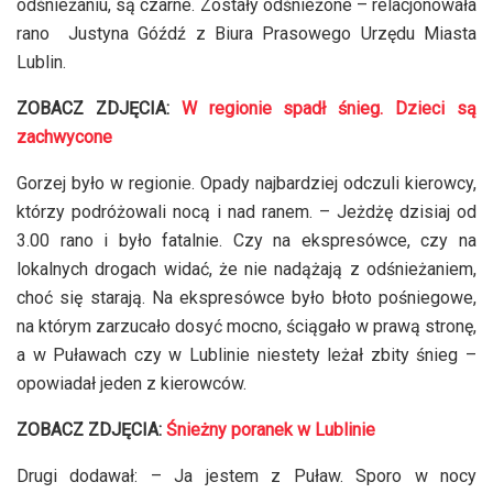
odśnieżaniu, są czarne. Zostały odśnieżone – relacjonowała
rano Justyna Góźdź z Biura Prasowego Urzędu Miasta
Lublin.
ZOBACZ ZDJĘCIA:
W regionie spadł śnieg. Dzieci są
zachwycone
Gorzej było w regionie. Opady najbardziej odczuli kierowcy,
którzy podróżowali nocą i nad ranem. – Jeżdżę dzisiaj od
3.00 rano i było fatalnie. Czy na ekspresówce, czy na
lokalnych drogach widać, że nie nadążają z odśnieżaniem,
choć się starają. Na ekspresówce było błoto pośniegowe,
na którym zarzucało dosyć mocno, ściągało w prawą stronę,
a w Puławach czy w Lublinie niestety leżał zbity śnieg –
opowiadał jeden z kierowców.
ZOBACZ ZDJĘCIA:
Śnieżny poranek w Lublinie
Drugi dodawał: – Ja jestem z Puław. Sporo w nocy