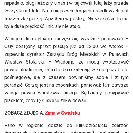
napadało, pługi jeździły u nas i w tej chwili tutaj leży przede
wszystkim błoto. Na mniejszych drogach osiedlowych jest
troszeczkę gorzej. Wpadłem w poślizg. Na szczęście to nie
była duża prędkość i nic się nie stało.
W ciągu dnia sytuacja zaczęła się wyraźnie poprawiać. –
Cały dostępny sprzęt pracuje już od 22.00 we wtorek –
zapewnia dyrektor Zarządu Dróg Miejskich w Puławach
Wiesław Stolarski. – Wiadomo, że mogą występować
pewne utrudnienia, jeśli chodzi o zalegający śnieg czy błoto
pośniegowe, ale z czasem powinniśmy sobie i z tym
poradzić. Gorzej jest na chodnikach, ponieważ tam zawsze
zalega pewna warstewka śniegu. Będziemy posypywać
piaskiem, żeby tę śliskość zlikwidować.
ZOBACZ ZDJĘCIA:
Zima w Świdniku
Rano w regionie doszło do kilkudziesięciu zdarzeń