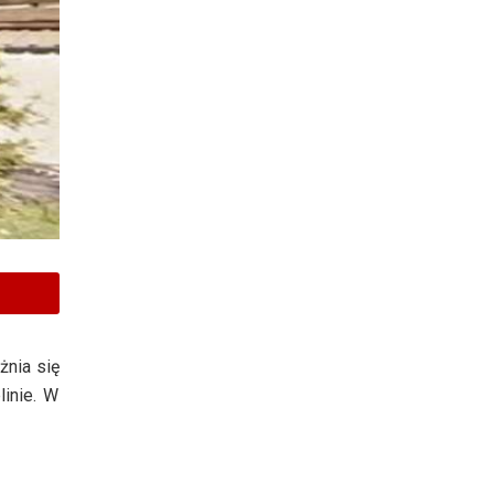
żnia się
inie. W