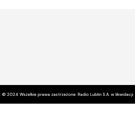
zwi
lub
zmn
gło
© 2024 Wszelkie prawa zastrzeżone. Radio Lublin S.A. w likwidacji