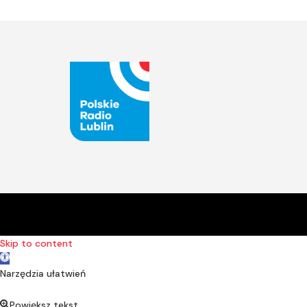
Skip to content
Open toolbar
Narzędzia ułatwień
Powiększ tekst