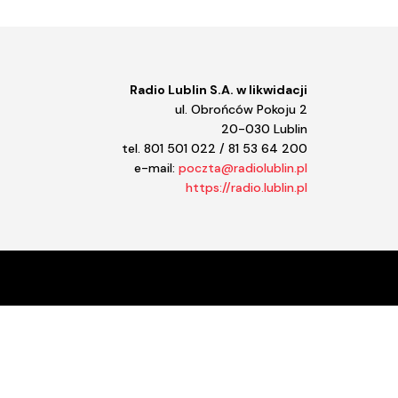
ększyć
iejszyć
śność.
Radio Lublin S.A. w likwidacji
ul. Obrońców Pokoju 2
20-030 Lublin
tel. 801 501 022 / 81 53 64 200
e-mail:
poczta@radiolublin.pl
https://radio.lublin.pl