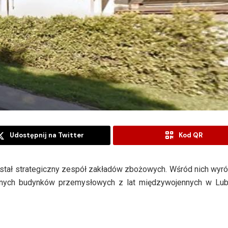
Udostępnij na Twitter
Kod QR
wstał strategiczny zespół zakładów zbożowych. Wśród nich wyró
znych budynków przemysłowych z lat międzywojennych w Lubl