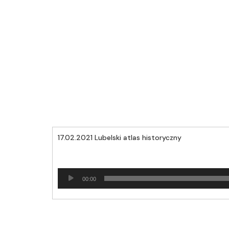
17.02.2021 Lubelski atlas historyczny
Odtwarzacz
00:00
plików
dźwiękowych