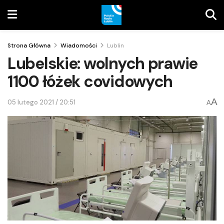
Strona Główna
Wiadomości
Lublin
Lubelskie: wolnych prawie
1100 łóżek covidowych
A
05 lutego 2021 / 20:51
A