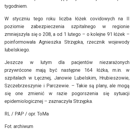
tygodniem.
W styczniu tego roku liczba łóżek covidowych na II
poziomie zabezpieczenia szpitalnego w regionie
zmniejszyła się o 208, a od 1 lutego – o kolejne 91 łóżek –
poinformowała Agnieszka Strzępka, rzecznik wojewody
lubelskiego.
Jeszcze w lutym dla pacjentów niezarażonych
przywrócone mają być następne 164 łóżka, m.in. w
szpitalach w Łęcznej, Janowie Lubelskim, Hrubieszowie,
Szczebrzeszynie i Parczewie. – Takie są plany, ale mogą
się one zmienić w razie pogorszenia się sytuacji
epidemiologicznej – zaznaczyła Strzępka.
RL / PAP / opr. ToMa
Fot. archiwum