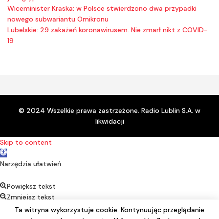
Wiceminister Kraska: w Polsce stwierdzono dwa przypadki
nowego subwariantu Omikronu
Lubelskie: 29 zakażeń koronawirusem. Nie zmarł nikt z COVID-
19
© 2024 Wszelkie prawa zastrzeżone. Radio Lublin S.A. w
likwidacji
Skip to content
Open toolbar
Narzędzia ułatwień
Powiększ tekst
Zmniejsz tekst
Kontrast
Ta witryna wykorzystuje cookie. Kontynuując przeglądanie
Negatyw