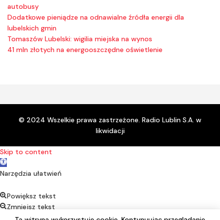
autobusy
Dodatkowe pieniądze na odnawialne źródła energii dla
lubelskich gmin
Tomaszów Lubelski: wigilia miejska na wynos
41 mln złotych na energooszczędne oświetlenie
© 2024 Wszelkie prawa zastrzeżone. Radio Lublin S.A. w
likwidacji
Skip to content
Open toolbar
Narzędzia ułatwień
Powiększ tekst
Zmniejsz tekst
Kontrast
Ta witryna wykorzystuje cookie. Kontynuując przeglądanie