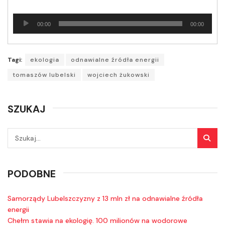
Odtwarzacz
00:00
00:00
plików
dźwiękowych
Tagi:
ekologia
odnawialne źródła energii
tomaszów lubelski
wojciech żukowski
SZUKAJ
PODOBNE
Samorządy Lubelszczyzny z 13 mln zł na odnawialne źródła
energii
Chełm stawia na ekologię. 100 milionów na wodorowe