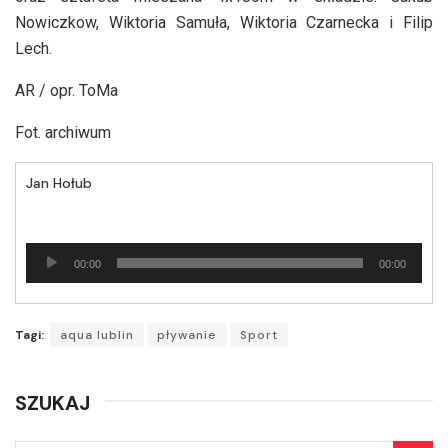
Nowiczkow, Wiktoria Samuła, Wiktoria Czarnecka i Filip
Lech.
AR / opr. ToMa
Fot. archiwum
Jan Hołub
Odtwarzacz
00:00
00:00
plików
dźwiękowych
Tagi:
aqua lublin
pływanie
Sport
SZUKAJ