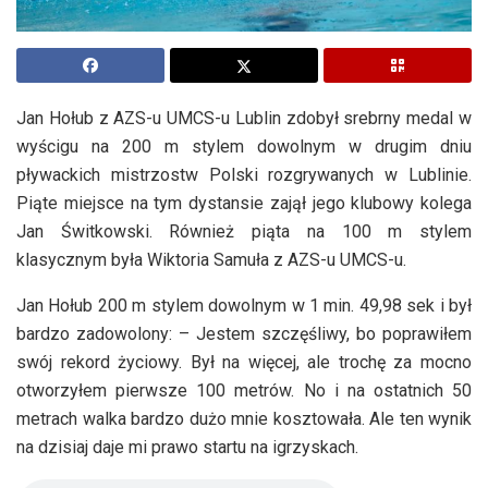
Jan Hołub z AZS-u UMCS-u Lublin zdobył srebrny medal w
wyścigu na 200 m stylem dowolnym w drugim dniu
pływackich mistrzostw Polski rozgrywanych w Lublinie.
Piąte miejsce na tym dystansie zajął jego klubowy kolega
Jan Świtkowski. Również piąta na 100 m stylem
klasycznym była Wiktoria Samuła z AZS-u UMCS-u.
Jan Hołub 200 m stylem dowolnym w 1 min. 49,98 sek i był
bardzo zadowolony: – Jestem szczęśliwy, bo poprawiłem
swój rekord życiowy. Był na więcej, ale trochę za mocno
otworzyłem pierwsze 100 metrów. No i na ostatnich 50
metrach walka bardzo dużo mnie kosztowała. Ale ten wynik
na dzisiaj daje mi prawo startu na igrzyskach.