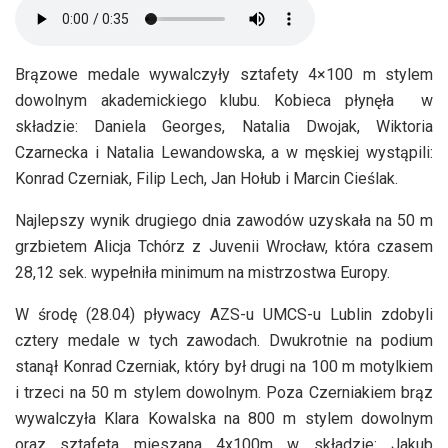
Brązowe medale wywalczyły sztafety 4×100 m stylem
dowolnym akademickiego klubu. Kobieca płynęła w
składzie: Daniela Georges, Natalia Dwojak, Wiktoria
Czarnecka i Natalia Lewandowska, a w męskiej wystąpili:
Konrad Czerniak, Filip Lech, Jan Hołub i Marcin Cieślak.
Najlepszy wynik drugiego dnia zawodów uzyskała na 50 m
grzbietem Alicja Tchórz z Juvenii Wrocław, która czasem
28,12 sek. wypełniła minimum na mistrzostwa Europy.
W środę (28.04) pływacy AZS-u UMCS-u Lublin zdobyli
cztery medale w tych zawodach. Dwukrotnie na podium
stanął Konrad Czerniak, który był drugi na 100 m motylkiem
i trzeci na 50 m stylem dowolnym. Poza Czerniakiem brąz
wywalczyła Klara Kowalska na 800 m stylem dowolnym
oraz sztafeta mieszana 4x100m w składzie: Jakub