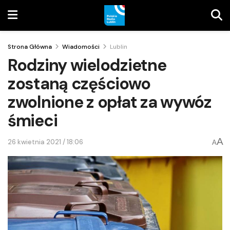
Strona Główna
Wiadomości
Lublin
Rodziny wielodzietne
zostaną częściowo
zwolnione z opłat za wywóz
śmieci
A
26 kwietnia 2021 / 18:06
A