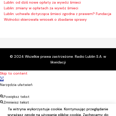
Lublin: od dziś nowe opłaty za wywóz śmieci
Lublin: zmiany w opłatach za wywóz śmieci
Lublin: uchwała dotycząca śmieci zgodna z prawem? Fundacja
Wolności skierowała wniosek o zbadanie sprawy
© 2024 Wszelkie prawa zastrzeżone. Radio Lublin S.A. w
likwidacji
Skip to content
Open toolbar
Narzędzia ułatwień
Powiększ tekst
Zmniejsz tekst
Kontrast
Ta witryna wykorzystuje cookie. Kontynuując przeglądanie
Negatyw
wyrażasz zgodę na używanie plików cookie. Zachęcamy do